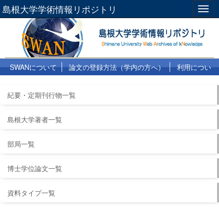
島根大学学術情報リポジトリ
Togg
navig
SWANについて
論文の登録方法（学内の方へ）
利用につい
て
よくある質問
リンク集
紀要・定期刊行物一覧
島根大学著者一覧
部局一覧
博士学位論文一覧
資料タイプ一覧