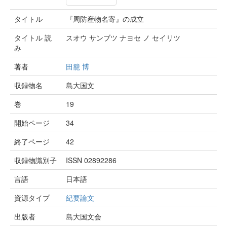
タイトル
『周防産物名寄』の成立
タイトル 読
スオウ サンブツ ナヨセ ノ セイリツ
み
著者
田籠 博
収録物名
島大国文
巻
19
開始ページ
34
終了ページ
42
収録物識別子
ISSN 02892286
言語
日本語
資源タイプ
紀要論文
出版者
島大国文会