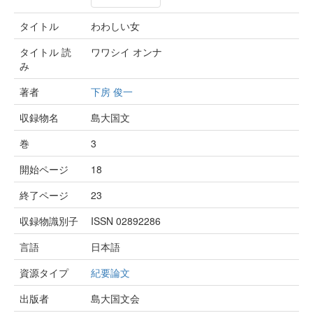
タイトル
わわしい女
タイトル 読
ワワシイ オンナ
み
著者
下房 俊一
収録物名
島大国文
巻
3
開始ページ
18
終了ページ
23
収録物識別子
ISSN 02892286
言語
日本語
資源タイプ
紀要論文
出版者
島大国文会