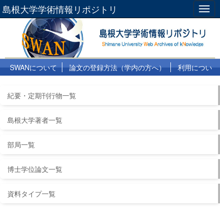
島根大学学術情報リポジトリ
Togg
navig
SWANについて
論文の登録方法（学内の方へ）
利用につい
て
よくある質問
リンク集
紀要・定期刊行物一覧
島根大学著者一覧
部局一覧
博士学位論文一覧
資料タイプ一覧