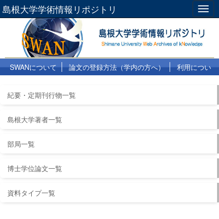
島根大学学術情報リポジトリ
Togg
navig
SWANについて
論文の登録方法（学内の方へ）
利用につい
て
よくある質問
リンク集
紀要・定期刊行物一覧
島根大学著者一覧
部局一覧
博士学位論文一覧
資料タイプ一覧