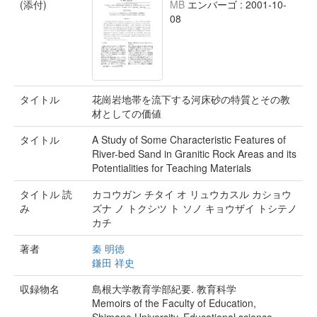
(添付)
MB
エンバーゴ : 2001-10-
08
タイトル
花崗岩地帯を流下する河床砂の特質とその教
材としての価値
タイトル
A Study of Some Characteristic Features of
River-bed Sand in Granitic Rock Areas and its
Potentialities for Teaching Materials
タイトル 読
カコウガン チタイ オ リュウカスル カショウ
み
ズナ ノ トクシツ ト ソノ キョウザイ トシテノ
カチ
著者
秦 明徳
鎌田 祥史
収録物名
島根大学教育学部紀要. 教育科学
Memoirs of the Faculty of Education,