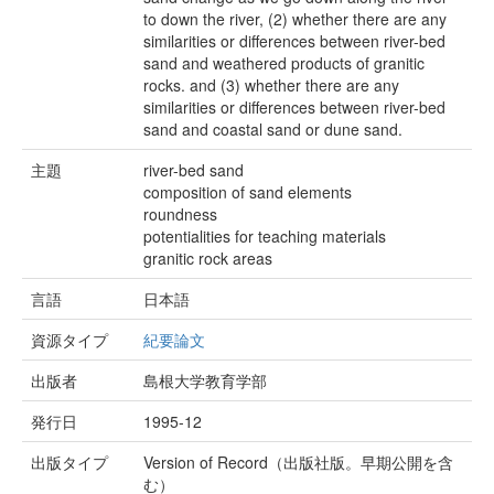
to down the river, (2) whether there are any
similarities or differences between river-bed
sand and weathered products of granitic
rocks. and (3) whether there are any
similarities or differences between river-bed
sand and coastal sand or dune sand.
主題
river-bed sand
composition of sand elements
roundness
potentialities for teaching materials
granitic rock areas
言語
日本語
資源タイプ
紀要論文
出版者
島根大学教育学部
発行日
1995-12
出版タイプ
Version of Record（出版社版。早期公開を含
む）