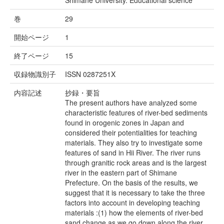
Shimane University. Educational science
巻
29
開始ページ
1
終了ページ
15
収録物識別子
ISSN 0287251X
内容記述
抄録・要旨
The present authors have analyzed some
characteristic features of river-bed sediments
found in orogenic zones in Japan and
considered their potentialities for teaching
materials. They also try to investigate some
features of sand in Hii River. The river runs
through granitic rock areas and is the largest
river in the eastern part of Shimane
Prefecture. On the basis of the results, we
suggest that it is necessary to take the three
factors into account in developing teaching
materials :(1) how the elements of river-bed
sand change as we go down along the river