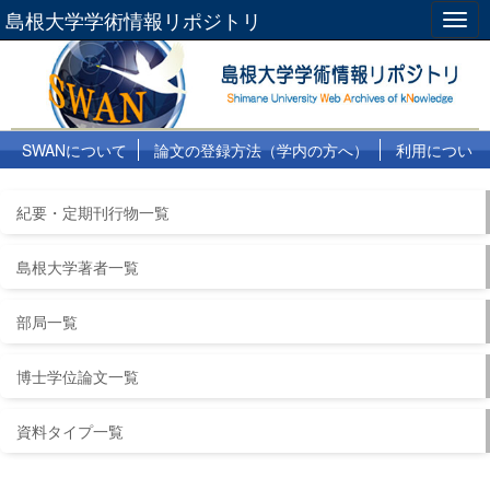
島根大学学術情報リポジトリ
Togg
navig
SWANについて
論文の登録方法（学内の方へ）
利用につい
て
よくある質問
リンク集
紀要・定期刊行物一覧
島根大学著者一覧
部局一覧
博士学位論文一覧
資料タイプ一覧