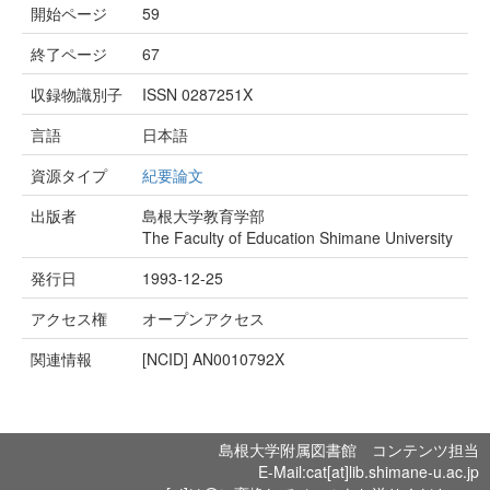
開始ページ
59
終了ページ
67
収録物識別子
ISSN 0287251X
言語
日本語
資源タイプ
紀要論文
出版者
島根大学教育学部
The Faculty of Education Shimane University
発行日
1993-12-25
アクセス権
オープンアクセス
関連情報
[NCID]
AN0010792X
島根大学附属図書館 コンテンツ担当
E-Mail:cat[at]lib.shimane-u.ac.jp