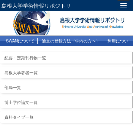
島根大学学術情報リポジトリ
Togg
navig
SWANについて
論文の登録方法（学内の方へ）
利用につい
て
よくある質問
リンク集
紀要・定期刊行物一覧
島根大学著者一覧
部局一覧
博士学位論文一覧
資料タイプ一覧