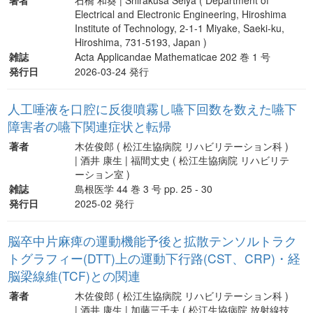
Electrical and Electronic Engineering, Hiroshima
Institute of Technology, 2-1-1 Miyake, Saeki-ku,
Hiroshima, 731-5193, Japan )
雑誌
Acta Applicandae Mathematicae 202 巻 1 号
発行日
2026-03-24 発行
人工唾液を口腔に反復噴霧し嚥下回数を数えた嚥下
障害者の嚥下関連症状と転帰
著者
木佐俊郎 ( 松江生協病院 リハビリテーション科 )
| 酒井 康生 | 福間丈史 ( 松江生協病院 リハビリテ
ーション室 )
雑誌
島根医学 44 巻 3 号 pp. 25 - 30
発行日
2025-02 発行
脳卒中片麻痺の運動機能予後と拡散テンソルトラク
トグラフィー(DTT)上の運動下行路(CST、CRP)・経
脳梁線維(TCF)との関連
著者
木佐俊郎 ( 松江生協病院 リハビリテーション科 )
| 酒井 康生 | 加藤三千夫 ( 松江生協病院 放射線技