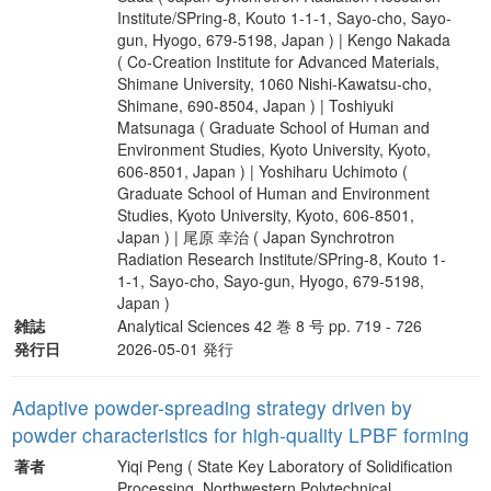
Institute/SPring-8, Kouto 1-1-1, Sayo-cho, Sayo-
gun, Hyogo, 679-5198, Japan ) | Kengo Nakada
( Co-Creation Institute for Advanced Materials,
Shimane University, 1060 Nishi-Kawatsu-cho,
Shimane, 690-8504, Japan ) | Toshiyuki
Matsunaga ( Graduate School of Human and
Environment Studies, Kyoto University, Kyoto,
606-8501, Japan ) | Yoshiharu Uchimoto (
Graduate School of Human and Environment
Studies, Kyoto University, Kyoto, 606-8501,
Japan ) | 尾原 幸治 ( Japan Synchrotron
Radiation Research Institute/SPring-8, Kouto 1-
1-1, Sayo-cho, Sayo-gun, Hyogo, 679-5198,
Japan )
雑誌
Analytical Sciences 42 巻 8 号 pp. 719 - 726
発行日
2026-05-01 発行
Adaptive powder-spreading strategy driven by
powder characteristics for high-quality LPBF forming
著者
Yiqi Peng ( State Key Laboratory of Solidification
Processing, Northwestern Polytechnical