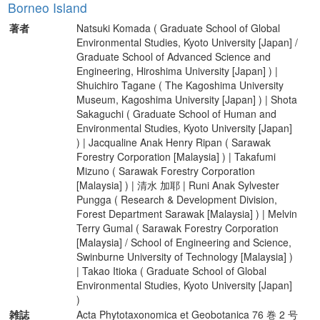
Borneo Island
著者
Natsuki Komada ( Graduate School of Global
Environmental Studies, Kyoto University [Japan] /
Graduate School of Advanced Science and
Engineering, Hiroshima University [Japan] ) |
Shuichiro Tagane ( The Kagoshima University
Museum, Kagoshima University [Japan] ) | Shota
Sakaguchi ( Graduate School of Human and
Environmental Studies, Kyoto University [Japan]
) | Jacqualine Anak Henry Ripan ( Sarawak
Forestry Corporation [Malaysia] ) | Takafumi
Mizuno ( Sarawak Forestry Corporation
[Malaysia] ) | 清水 加耶 | Runi Anak Sylvester
Pungga ( Research & Development Division,
Forest Department Sarawak [Malaysia] ) | Melvin
Terry Gumal ( Sarawak Forestry Corporation
[Malaysia] / School of Engineering and Science,
Swinburne University of Technology [Malaysia] )
| Takao Itioka ( Graduate School of Global
Environmental Studies, Kyoto University [Japan]
)
雑誌
Acta Phytotaxonomica et Geobotanica 76 巻 2 号