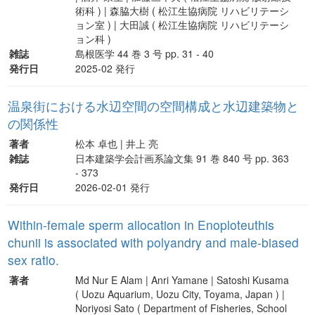
術科 ) | 森脇大樹 ( 松江生協病院 リハビリテーシ
ョン室 ) | 大田誠 ( 松江生協病院 リハビリテーシ
ョン科 )
雑誌
島根医学 44 巻 3 号 pp. 31 - 40
発行日
2025-02 発行
温泉街における水辺空間の空間構成と水辺建築物と
の関係性
著者
松本 卓也 | 井上 亮
雑誌
日本建築学会計画系論文集 91 巻 840 号 pp. 363
- 373
発行日
2026-02-01 発行
Within-female sperm allocation in Enoploteuthis
chunii is associated with polyandry and male-biased
sex ratio.
著者
Md Nur E Alam | Anri Yamane | Satoshi Kusama
( Uozu Aquarium, Uozu City, Toyama, Japan ) |
Noriyosi Sato ( Department of Fisheries, School