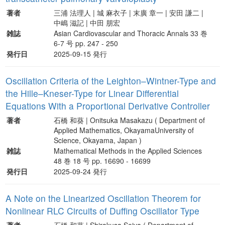
著者
三浦 法理人 | 城 麻衣子 | 末廣 章一 | 安田 謙二 |
中嶋 滋記 | 中田 朋宏
雑誌
Asian Cardiovascular and Thoracic Annals 33 巻
6-7 号 pp. 247 - 250
発行日
2025-09-15 発行
Oscillation Criteria of the Leighton–Wintner-Type and
the Hille–Kneser-Type for Linear Differential
Equations With a Proportional Derivative Controller
著者
石橋 和葵 | Onitsuka Masakazu ( Department of
Applied Mathematics, OkayamaUniversity of
Science, Okayama, Japan )
雑誌
Mathematical Methods in the Applied Sciences
48 巻 18 号 pp. 16690 - 16699
発行日
2025-09-24 発行
A Note on the Linearized Oscillation Theorem for
Nonlinear RLC Circuits of Duffing Oscillator Type
著者
石橋 和葵 | Shirakusa Seiya ( Department of