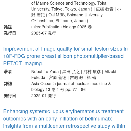
of Marine Science and Technology, Tokai
University, Tokyo, Tokyo, Japan ) | 広橋 教貴 | 小
野 廣記 ( Oki MBS, Shimane University,
Okinoshima, Shimane, Japan )
雑誌
microPublication biology 2025 巻
発行日
2025-07 発行
Improvement of image quality for small lesion sizes in
18F-FDG prone breast silicon photomultiplier-based
PET/CT imaging.
著者
Nobuhiro Yada | 黒田 弘之 | 河村 敏彦 | Mizuki
Fukuda | 宮原 善徳 | 吉廻 毅 | 楫 靖
雑誌
Asia Oceania journal of nuclear medicine &
biology 13 巻 1 号 pp. 77 - 86
発行日
2025-01 発行
Enhancing systemic lupus erythematosus treatment
outcomes with an early initiation of belimumab:
insights from a multicenter retrospective study within