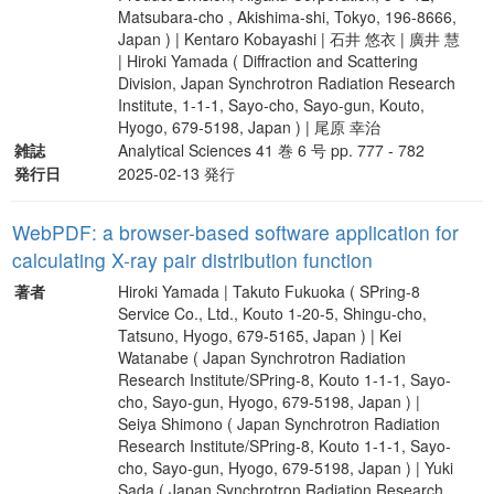
Matsubara-cho , Akishima-shi, Tokyo, 196-8666,
Japan ) | Kentaro Kobayashi | 石井 悠衣 | 廣井 慧
| Hiroki Yamada ( Diffraction and Scattering
Division, Japan Synchrotron Radiation Research
Institute, 1-1-1, Sayo-cho, Sayo-gun, Kouto,
Hyogo, 679-5198, Japan ) | 尾原 幸治
雑誌
Analytical Sciences 41 巻 6 号 pp. 777 - 782
発行日
2025-02-13 発行
WebPDF: a browser-based software application for
calculating X-ray pair distribution function
著者
Hiroki Yamada | Takuto Fukuoka ( SPring-8
Service Co., Ltd., Kouto 1-20-5, Shingu-cho,
Tatsuno, Hyogo, 679-5165, Japan ) | Kei
Watanabe ( Japan Synchrotron Radiation
Research Institute/SPring-8, Kouto 1-1-1, Sayo-
cho, Sayo-gun, Hyogo, 679-5198, Japan ) |
Seiya Shimono ( Japan Synchrotron Radiation
Research Institute/SPring-8, Kouto 1-1-1, Sayo-
cho, Sayo-gun, Hyogo, 679-5198, Japan ) | Yuki
Sada ( Japan Synchrotron Radiation Research