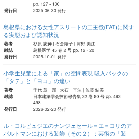
pp. 127 - 130
発行日
2025-06-30 発行
島根県における女性アスリートの三主徴(FAT)に関す
る実態および認知状況
著者
杉原 志伸 | 石倉陽子 | 河野 美江
雑誌
島根医学 45 巻 2 号 pp. 12 - 20
発行日
2025-10-01 発行
小学生児童による「家」の空間表現 吸入パックの
「タテ」と「ヨコ」の違い
著者
千代 章一郎 | 大石一平汰 | 佐藤 鮎美
雑誌
日本建築学会技術報告集 32 巻 80 号 pp. 493 -
498
発行日
2026-02-20 発行
ル・コルビュジエのナンジェセール＝エ＝コリのア
パルトマンにおける装飾（その２）：芸術の「装