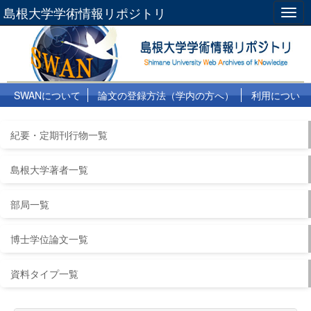
島根大学学術情報リポジトリ
Togg
navig
SWANについて
論文の登録方法（学内の方へ）
利用につい
て
よくある質問
リンク集
紀要・定期刊行物一覧
島根大学著者一覧
部局一覧
博士学位論文一覧
資料タイプ一覧