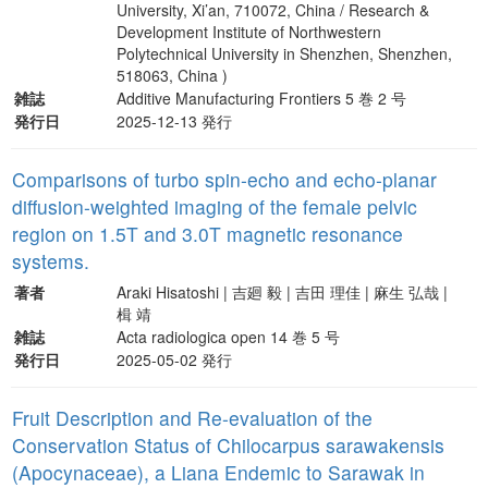
University, Xi’an, 710072, China / Research &
Development Institute of Northwestern
Polytechnical University in Shenzhen, Shenzhen,
518063, China )
雑誌
Additive Manufacturing Frontiers 5 巻 2 号
発行日
2025-12-13 発行
Comparisons of turbo spin-echo and echo-planar
diffusion-weighted imaging of the female pelvic
region on 1.5T and 3.0T magnetic resonance
systems.
著者
Araki Hisatoshi | 吉廻 毅 | 吉田 理佳 | 麻生 弘哉 |
楫 靖
雑誌
Acta radiologica open 14 巻 5 号
発行日
2025-05-02 発行
Fruit Description and Re-evaluation of the
Conservation Status of Chilocarpus sarawakensis
(Apocynaceae), a Liana Endemic to Sarawak in