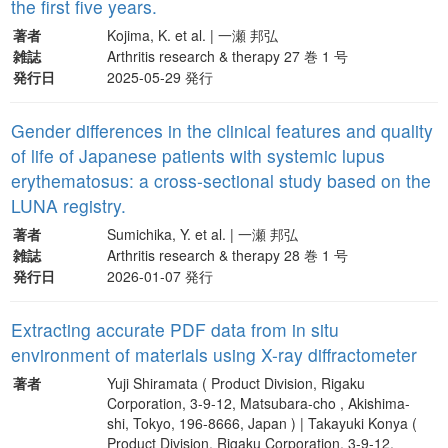
the first five years.
著者
Kojima, K. et al. | 一瀬 邦弘
雑誌
Arthritis research & therapy 27 巻 1 号
発行日
2025-05-29 発行
Gender differences in the clinical features and quality
of life of Japanese patients with systemic lupus
erythematosus: a cross-sectional study based on the
LUNA registry.
著者
Sumichika, Y. et al. | 一瀬 邦弘
雑誌
Arthritis research & therapy 28 巻 1 号
発行日
2026-01-07 発行
Extracting accurate PDF data from in situ
environment of materials using X-ray diffractometer
著者
Yuji Shiramata ( Product Division, Rigaku
Corporation, 3-9-12, Matsubara-cho , Akishima-
shi, Tokyo, 196-8666, Japan ) | Takayuki Konya (
Product Division, Rigaku Corporation, 3-9-12,