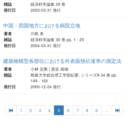
雑誌
経済科学論集 29 巻
発行日
2003-03-31 発行
中国・四国地方における病院立地
著者
川島 孝
雑誌
経済科学論集 30 巻 pp. 1 - 25
発行日
2004-03-31 発行
建築物模型各部位におげる外表面熱伝達率の測定法
著者
小林 定教 | 黒谷 靖雄
雑誌
島根大学総合理工学部紀要. シリーズA 34 巻 pp.
149 - 160
発行日
2000-12-24 発行
1
2
3
4
5
6
7
8
9
...