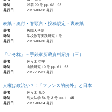
雑誌
淞雲 20 巻 pp. 92 - 93
発行日
2018-03-28 発行
表紙・奥付・巻頭言・投稿規定・裏表紙
著者
教職大学院
雑誌
学校教育実践研究 1 巻
発行日
2018-03-30 発行
『いそ枕』－手錢家所蔵資料紹介（三）
著者
佐々木 杏里
雑誌
山陰研究 10 巻 pp. 61 - 68
発行日
2017-12-31 発行
人権は政治か？ : 「フランス的例外」と日本
著者
佐々木 允臣
雑誌
島大法学 54 巻 3 号 pp. 1 - 45
発行日
2011-03-24 発行