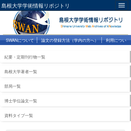
島根大学学術情報リポジトリ
Togg
navig
SWANについて
論文の登録方法（学内の方へ）
利用につい
て
よくある質問
リンク集
紀要・定期刊行物一覧
島根大学著者一覧
部局一覧
博士学位論文一覧
資料タイプ一覧