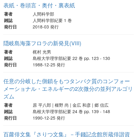
表紙・巻頭言・奥付・裏表紙
著者
人間科学部
雑誌
人間科学部紀要 1 巻
発行日
2018-03 発行
隠岐島海藻フロラの新発見(VIII)
著者
梶村 光男
雑誌
島根大学理学部紀要 22 巻 pp. 123 - 130
発行日
1988-12-25 発行
任意の分岐した側鎖をもつタンパク質のコンフォー
メーショナル・エネルギーの2次微分の並列アルゴリ
ズム
著者
原 平八郎 | 榧野 尚 | 金広 和彦 | 郷 信広
雑誌
島根大学理学部紀要 24 巻 pp. 139 - 148
発行日
1990-12-25 発行
百蘿俳文集『さりつ文集』－手錢記念館所蔵俳諧資