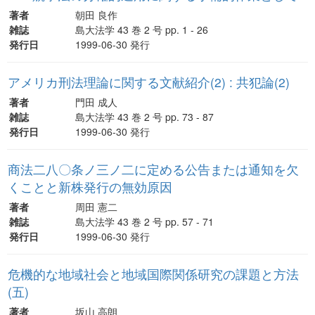
著者
朝田 良作
雑誌
島大法学 43 巻 2 号 pp. 1 - 26
発行日
1999-06-30 発行
アメリカ刑法理論に関する文献紹介(2) : 共犯論(2)
著者
門田 成人
雑誌
島大法学 43 巻 2 号 pp. 73 - 87
発行日
1999-06-30 発行
商法二八〇条ノ三ノ二に定める公告または通知を欠
くことと新株発行の無効原因
著者
周田 憲二
雑誌
島大法学 43 巻 2 号 pp. 57 - 71
発行日
1999-06-30 発行
危機的な地域社会と地域国際関係研究の課題と方法
(五)
著者
坂山 高朗