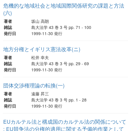
危機的な地域社会と地域国際関係研究の課題と方法
(六)
著者
坂山 高朗
雑誌
島大法学 43 巻 3 号 pp. 71 - 100
発行日
1999-11-30 発行
地方分権とイギリス憲法改革(ニ)
著者
松井 幸夫
雑誌
島大法学 43 巻 3 号 pp. 29 - 69
発行日
1999-11-30 発行
団体交渉権理論の転換(一)
著者
遠藤 昇三
雑誌
島大法学 43 巻 3 号 pp. 1 - 28
発行日
1999-11-30 発行
EUカルテル法と構成国のカルテル法の関係について
: EU競争法の分権的適用に関する予備的作業として