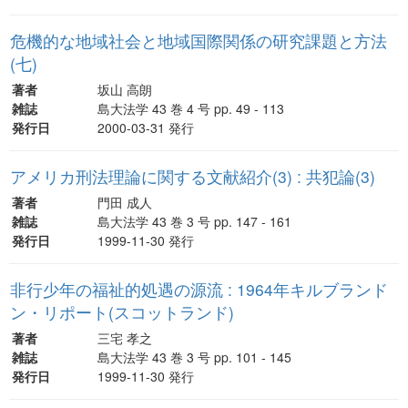
危機的な地域社会と地域国際関係の研究課題と方法
(七)
著者
坂山 高朗
雑誌
島大法学 43 巻 4 号 pp. 49 - 113
発行日
2000-03-31 発行
アメリカ刑法理論に関する文献紹介(3) : 共犯論(3)
著者
門田 成人
雑誌
島大法学 43 巻 3 号 pp. 147 - 161
発行日
1999-11-30 発行
非行少年の福祉的処遇の源流 : 1964年キルブランド
ン・リポート(スコットランド)
著者
三宅 孝之
雑誌
島大法学 43 巻 3 号 pp. 101 - 145
発行日
1999-11-30 発行