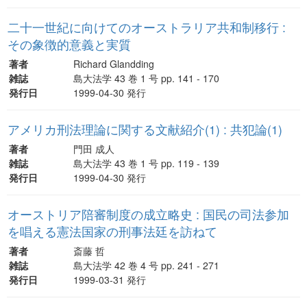
二十一世紀に向けてのオーストラリア共和制移行 :
その象徴的意義と実質
著者
Richard Glandding
雑誌
島大法学 43 巻 1 号 pp. 141 - 170
発行日
1999-04-30 発行
アメリカ刑法理論に関する文献紹介(1) : 共犯論(1)
著者
門田 成人
雑誌
島大法学 43 巻 1 号 pp. 119 - 139
発行日
1999-04-30 発行
オーストリア陪審制度の成立略史 : 国民の司法参加
を唱える憲法国家の刑事法廷を訪ねて
著者
斎藤 哲
雑誌
島大法学 42 巻 4 号 pp. 241 - 271
発行日
1999-03-31 発行