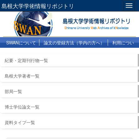
島根大学学術情報リポジトリ
Togg
navig
SWANについて
論文の登録方法（学内の方へ）
利用につい
て
よくある質問
リンク集
紀要・定期刊行物一覧
島根大学著者一覧
部局一覧
博士学位論文一覧
資料タイプ一覧