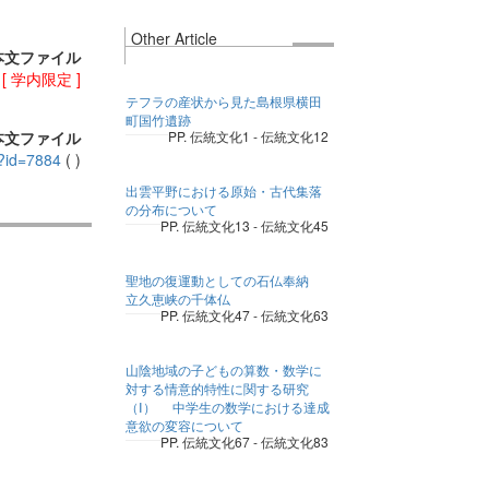
Other Article
本文ファイル
)
[ 学内限定 ]
テフラの産状から見た島根県横田
町国竹遺跡
本文ファイル
PP. 伝統文化1 - 伝統文化12
pl?id=7884
(
)
出雲平野における原始・古代集落
の分布について
PP. 伝統文化13 - 伝統文化45
聖地の復運動としての石仏奉納
立久恵峡の千体仏
PP. 伝統文化47 - 伝統文化63
山陰地域の子どもの算数・数学に
対する情意的特性に関する研究
（Ⅰ） 中学生の数学における達成
意欲の変容について
PP. 伝統文化67 - 伝統文化83