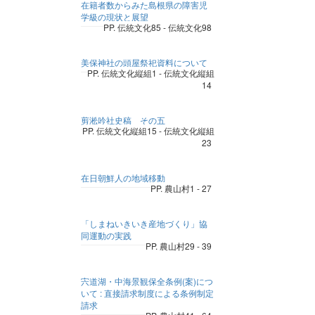
在籍者数からみた島根県の障害児
学級の現状と展望
PP. 伝統文化85 - 伝統文化98
美保神社の頭屋祭祀資料について
PP. 伝統文化縦組1 - 伝統文化縦組
14
剪淞吟社史稿 その五
PP. 伝統文化縦組15 - 伝統文化縦組
23
在日朝鮮人の地域移動
PP. 農山村1 - 27
「しまねいきいき産地づくり」協
同運動の実践
PP. 農山村29 - 39
宍道湖・中海景観保全条例(案)につ
いて : 直接請求制度による条例制定
請求