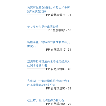
良質材生産を目的とするヒノキ林
第2回調査記録
PP. 森林資源71 - 91
テフラから見た出雲砂丘
PP. 自然環境1 - 16
島根県益田地域の中新世底生有孔
虫化石
PP. 自然環境17 - 34
簸川平野沖積層の水溶性天然ガス
に関する覚え書
PP. 自然環境35 - 42
宍道湖・中海の湖底堆積物に含ま
れる諸元素の鉛直分布
PP. 自然環境55 - 63
松江市、西川津遺跡の材化石
PP. 自然環境65 - 79