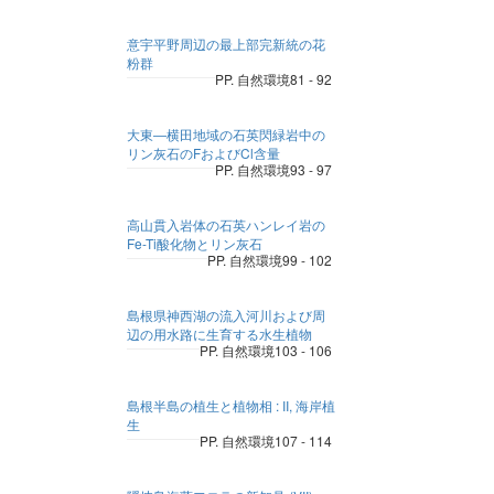
意宇平野周辺の最上部完新統の花
粉群
PP. 自然環境81 - 92
大東―横田地域の石英閃緑岩中の
リン灰石のFおよびCl含量
PP. 自然環境93 - 97
高山貫入岩体の石英ハンレイ岩の
Fe-Ti酸化物とリン灰石
PP. 自然環境99 - 102
島根県神西湖の流入河川および周
辺の用水路に生育する水生植物
PP. 自然環境103 - 106
島根半島の植生と植物相 : II, 海岸植
生
PP. 自然環境107 - 114