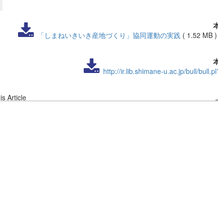
「しまねいきいき産地づくり」協同運動の実践
(
1.52 MB
http://ir.lib.shimane-u.ac.jp/bull/bull.
s Article