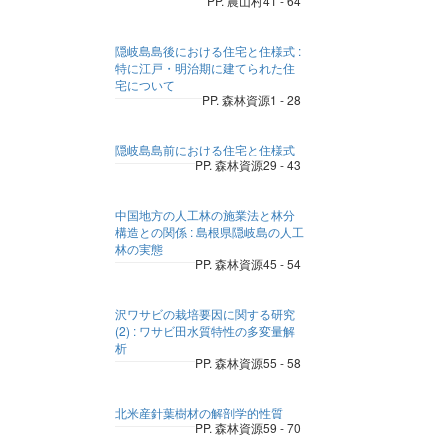
PP. 農山村41 - 64
隠岐島島後における住宅と住様式 :
特に江戸・明治期に建てられた住
宅について
PP. 森林資源1 - 28
隠岐島島前における住宅と住様式
PP. 森林資源29 - 43
中国地方の人工林の施業法と林分
構造との関係 : 島根県隠岐島の人工
林の実態
PP. 森林資源45 - 54
沢ワサビの栽培要因に関する研究
(2) : ワサビ田水質特性の多変量解
析
PP. 森林資源55 - 58
北米産針葉樹材の解剖学的性質
PP. 森林資源59 - 70