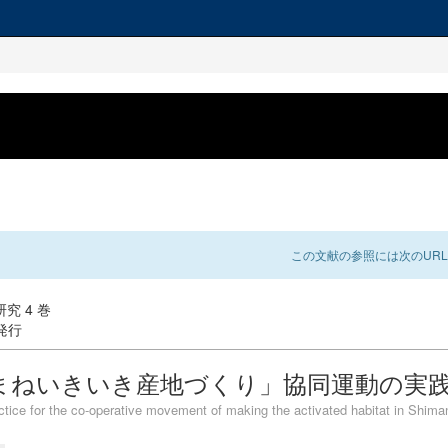
この文献の参照には次のURL
究 4 巻
 発行
まねいきいき産地づくり」協同運動の実
ctice for the co-operative movement of making the activated habitat in Shima