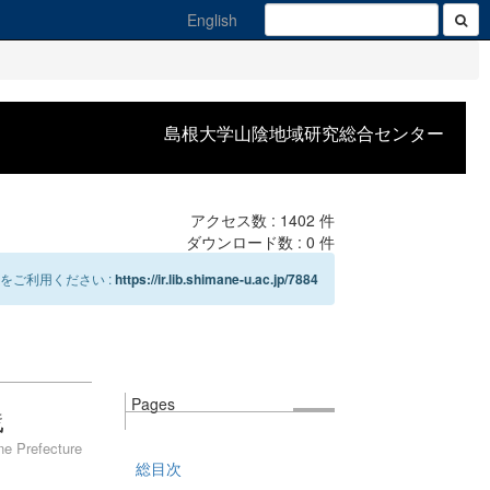
English
島根大学山陰地域研究総合センター
アクセス数 :
1402
件
ダウンロード数 :
0
件
をご利用ください :
https://ir.lib.shimane-u.ac.jp/7884
Pages
践
ne Prefecture
総目次