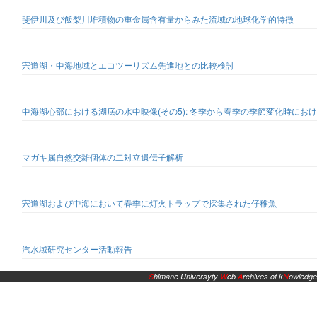
斐伊川及び飯梨川堆積物の重金属含有量からみた流域の地球化学的特徴
宍道湖・中海地域とエコツーリズム先進地との比較検討
中海湖心部における湖底の水中映像(その5): 冬季から春季の季節変化時にお
マガキ属自然交雑個体の二対立遺伝子解析
宍道湖および中海において春季に灯火トラップで採集された仔稚魚
汽水域研究センター活動報告
S
himane Universyty
W
eb
A
rchives of k
N
owledge