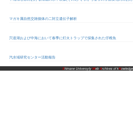
マガキ属自然交雑個体の二対立遺伝子解析
宍道湖および中海において春季に灯火トラップで採集された仔稚魚
汽水域研究センター活動報告
S
himane Universyty
W
eb
A
rchives of k
N
owledge