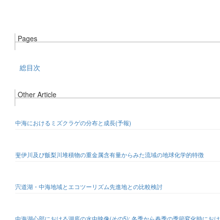
Pages
総目次
Other Article
中海におけるミズクラゲの分布と成長(予報)
斐伊川及び飯梨川堆積物の重金属含有量からみた流域の地球化学的特徴
宍道湖・中海地域とエコツーリズム先進地との比較検討
中海湖心部における湖底の水中映像(その5): 冬季から春季の季節変化時にお