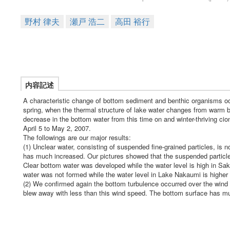
野村 律夫
瀬戸 浩二
高田 裕行
内容記述
A characteristic change of bottom sediment and benthic organisms oc
spring, when the thermal structure of lake water changes from warm 
decrease in the bottom water from this time on and winter-thriving ci
April 5 to May 2, 2007.
The followings are our major results:
(1) Unclear water, consisting of suspended fine-grained particles, is
has much increased. Our pictures showed that the suspended particle
Clear bottom water was developed while the water level is high in Sa
water was not formed while the water level in Lake Nakaumi is higher 
(2) We confirmed again the bottom turbulence occurred over the wind 
blew away with less than this wind speed. The bottom surface has mu