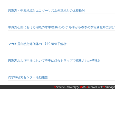
宍道湖・中海地域とエコツーリズム先進地との比較検討
中海湖心部における湖底の水中映像(その5): 冬季から春季の季節変化時にお
マガキ属自然交雑個体の二対立遺伝子解析
宍道湖および中海において春季に灯火トラップで採集された仔稚魚
汽水域研究センター活動報告
S
himane Universyty
W
eb
A
rchives of k
N
owledge