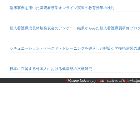
臨床事例を用いた基礎看護学オンライン実習の教育効果の検討
新人看護職成長体験発表会のアンケート結果からみた新人看護職員研修プロ
シチュエーション・ベースド・トレーニングを導入した呼吸ケア技術演習の成
日本に在留する外国人における健康感の文献研究
S
himane Universyty
W
eb
A
rchives of k
N
owledge