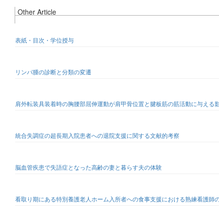
Other Article
表紙・目次・学位授与
リンパ腫の診断と分類の変遷
肩外転装具装着時の胸腰部屈伸運動が肩甲骨位置と腱板筋の筋活動に与える
統合失調症の超長期入院患者への退院支援に関する文献的考察
脳血管疾患で失語症となった高齢の妻と暮らす夫の体験
看取り期にある特別養護老人ホーム入所者への食事支援における熟練看護師