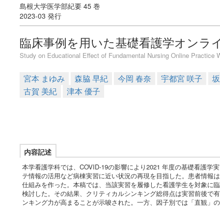
島根大学医学部紀要 45 巻
2023-03 発行
臨床事例を用いた基礎看護学オンラ
Study on Educational Effect of Fundamental Nursing Online Practice W
宮本 まゆみ
森脇 早紀
今岡 春奈
宇都宮 咲子
坂
古賀 美紀
津本 優子
内容記述
本学看護学科では、COVID-19の影響により2021 年度の基礎
テ情報の活用など病棟実習に近い状況の再現を目指した。患者情報は
仕組みを作った。本稿では、当該実習を履修した看護学生を対象に臨
検討した。その結果、クリティカルシンキング総得点は実習前後で有
ンキング力が高まることが示唆された。一方、因子別では「直観」の