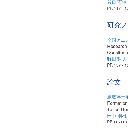
谷口 憲治
PP. 117 - 1
研究
全国アニ
Research 
Questionn
野田 哲夫
PP. 137 - 1
論文
鳥取藩士
Formation 
Tottori D
田中 則雄
PP. t1 - t18