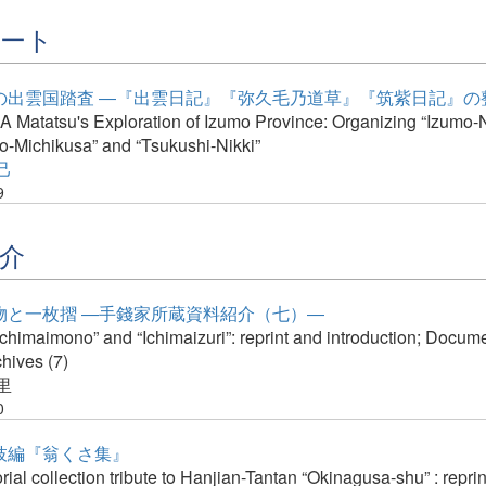
ノート
の出雲国踏査 ―『出雲日記』『弥久毛乃道草』『筑紫日記』の
Matatsu's Exploration of Izumo Province: Organizing “Izumo-N
-Michikusa” and “Tsukushi-Nikki”
己
9
介
物と一枚摺 ―手錢家所蔵資料紹介（七）―
-Ichimaimono” and “Ichimaizuri”: reprint and introduction; Docum
hives (7)
里
0
枝編『翁くさ集』
al collection tribute to Hanjian-Tantan “Okinagusa-shu” : repri