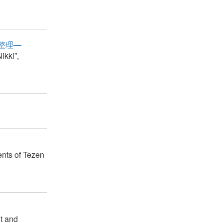
整理―
ikki”,
ents of Tezen
nt and