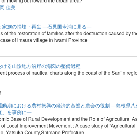
or moving out toward the urban area?
岡 佳美
と家族の損壊・再生 ―石見国今浦に見る―
s of the restoration of families after the destruction caused by t
case of Imaura village in Iwami Province
おける山陰地方沿岸の海図の整備過程
t process of nautical charts along the coast of the San'in regio
5
運動期における農村振興の経済的基盤と農会の役割 ―島根県八
査」を事例に―
mic Base of Rural Development and the Role of Agricultural As
 of Local Improvement Movement : A case study of “Agricultural 
ge, Yatsuka County,Shimane Prefecture