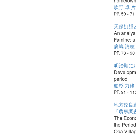
hometown 
吹野 卓
片
PP. 59 - 71
天保飢饉
An analysi
Famine: a 
廣嶋 清志
PP. 73 - 90
明治期に
Developmen
period
舩杉 力修
PP. 91 - 11
地方改良
「農事調
The Econo
the Period
Oba Villa