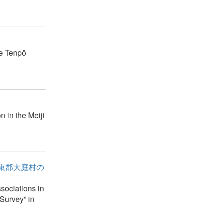
he Tenpō
n in the Meiji
束郡大庭村の
sociations in
Survey” in