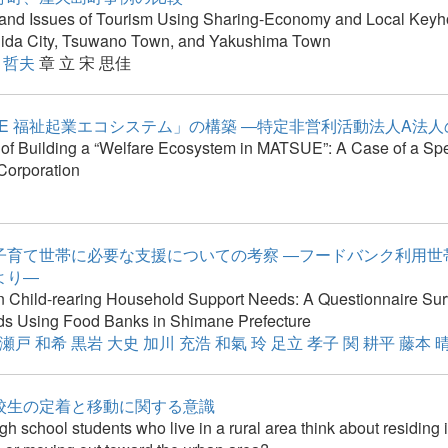
 and Issues of Tourism Using Sharing-Economy and Local Keyh
Hida City, Tsuwano Town, and Yakushima Town
 哲夫
章 立
宋 思佳
UE 福祉起業エコシステム」の構築 ―特定非営利活動法人A法
 of Building a “Welfare Ecosystem in MATSUE”: A Case of a Spe
Corporation
子育て世帯に必要な支援についての考察 ―フードバンク利用世
より―
n Child-rearing Household Support Needs: A Questionnaire Sur
s Using Food Banks in Shimane Prefecture
瀬戸 和希
黒岩 大史
加川 充浩
和氣 玲
足立 孝子
関 耕平
藤本 
校生の定着と移動に関する意識
h school students who live in a rural area think about residing i