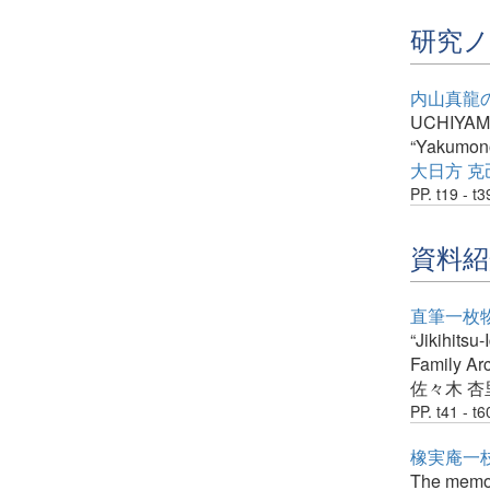
研究
内山真龍
UCHIYAMA 
“Yakumono
大日方 克
PP. t19 - t3
資料紹
直筆一枚
“Jikihitsu
Family Arc
佐々木 杏
PP. t41 - t6
橡実庵一
The memori