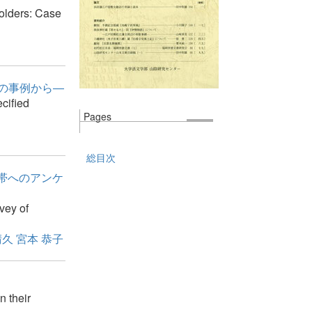
olders: Case
人の事例から―
cified
Pages
総目次
帯へのアンケ
vey of
晴久
宮本 恭子
n their