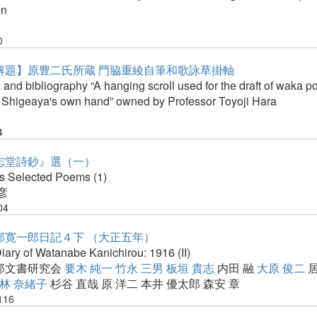
on
0
解題】原豊二氏所蔵 門脇重綾自筆和歌詠草掛軸
 and bibliography “A hanging scroll used for the draft of waka p
Shigeaya's own hand” owned by Professor Toyoji Hara
4
志堂詩鈔』選（一）
s Selected Poems (1)
彦
04
部寛一郎日記４下 （大正五年）
Diary of Watanabe Kanichirou: 1916 (II)
郎文書研究会
要木 純一
竹永 三男
板垣 貴志
内田 融
大原 俊二
林 奈緒子
杉谷 直哉
原 洋二
本井 優太郎
森安 章
t116