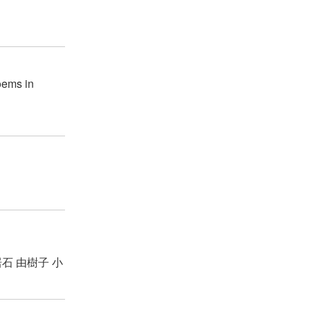
oems in
居石 由樹子
小