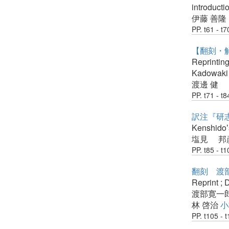
introducti
伊藤 善隆
PP. t61 - t7
【翻刻・
Reprinting
Kadowaki 
渡邊 健
PP. t71 - t8
訳注『研
Kenshidoʼ
塩見 邦
PP. t85 - t1
翻刻 渡
Reprint ; 
渡部寛一
林 啓治
小
PP. t105 - 