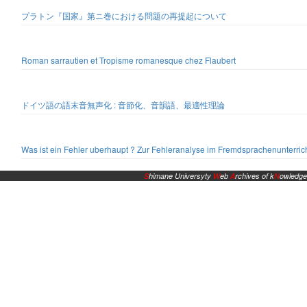
プラトン『国家』第ニ巻における問題の再提起について
Roman sarrautien et Tropisme romanesque chez Flaubert
ドイツ語の語末音無声化 : 音節化、音韻語、最適性理論
Was ist ein Fehler uberhaupt ? Zur Fehleranalyse im Fremdsprachenunterric
S
himane Universyty
W
eb
A
rchives of k
N
owledge