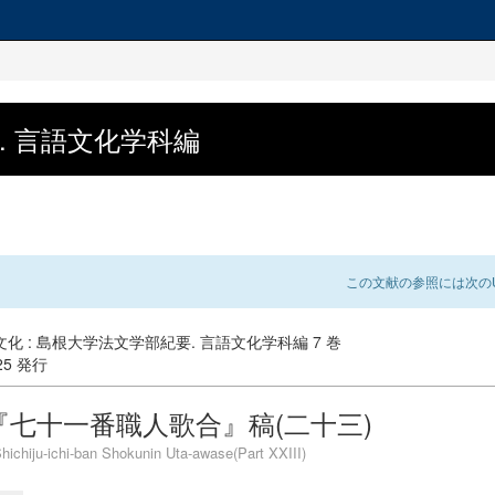
. 言語文化学科編
この文献の参照には次のU
化 : 島根大学法文学部紀要. 言語文化学科編 7 巻
-25 発行
『七十一番職人歌合』稿(二十三)
hichiju-ichi-ban Shokunin Uta-awase(Part XXIII)