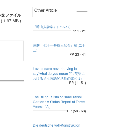
Other Article
本文ファイル
(
1.97 MB
)
『韓山人詩集』について
PP. 1 - 21
注解『七十一番職人歌合』稿(二十
三)
PP. 23 - 41
Love means never having to
say“what do you mean ?” : 英語に
おけるメタ言語的活動の諸相(2)
PP. (1 - 51)
The Bilingualism of Isaac Taishi
Carlton : A Status Report at Three
Years of Age
PP. (53 - 63)
Die deutsche voll-Konstruktion