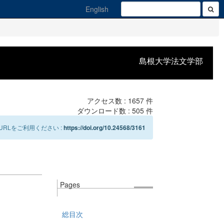
English
島根大学法文学部
アクセス数 :
1657
件
ダウンロード数 :
505
件
RLをご利用ください :
https://doi.org/10.24568/3161
Pages
総目次