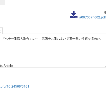
一
a007007h002.pdf
述
、『七十一番職人歌合』の中、第四十九番および第五十番の注解を収めた。
s Article
oi.org/10.24568/3161