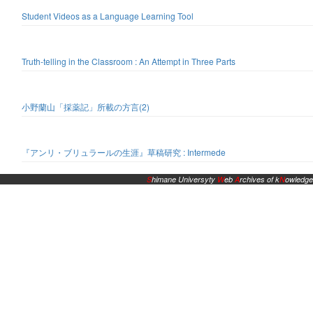
Student Videos as a Language Learning Tool
Truth-telling in the Classroom : An Attempt in Three Parts
小野蘭山「採薬記」所載の方言(2)
『アンリ・ブリュラールの生涯』草稿研究 : Intermede
S
himane Universyty
W
eb
A
rchives of k
N
owledge