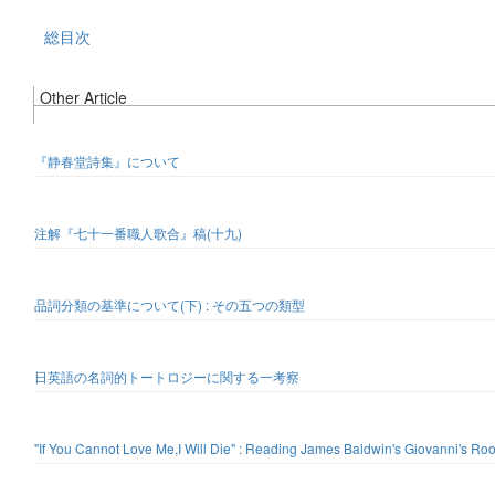
総目次
Other Article
『静春堂詩集』について
注解『七十一番職人歌合』稿(十九)
品詞分類の基準について(下) : その五つの類型
日英語の名詞的トートロジーに関する一考察
"If You Cannot Love Me,I Will Die" : Reading James Baldwin's Giovanni's Ro