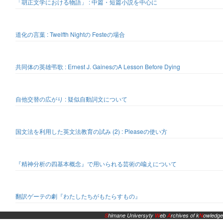
「胡正文学における物語」 : 中篇・短篇小説を中心に
道化の言葉 : Twelfth Nightの Festeの場合
共同体の英雄弔歌 : Ernest J. GainesのA Lesson Before Dying
自他交替の広がり : 疑似自動詞文について
国文法を利用した英文法教育の試み (2) : Pleaseの使い方
『精神分析の四基本概念』で用いられる芸術の喩えについて
翻訳ゲーテの劇『わたしたちがもたらすもの』
S
himane Universyty
W
eb
A
rchives of k
N
owledge