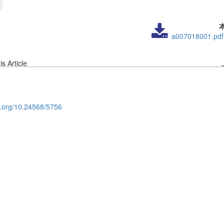
a007018001.pdf
s Article
oi.org/10.24568/5756