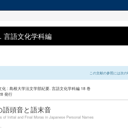
. 言語文化学科編
この文献の参照には次のU
化 : 島根大学法文学部紀要. 言語文化学科編 18 巻
-28 発行
の語頭音と語末音
s of Initial and Final Moras in Japanese Personal Names