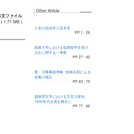
Other Article
本文ファイル
(
1.71 MB
)
人名の語頭音と語末音
PP. 1 - 26
島根大学における短期留学生受け
入れに関する一考察
PP. 27 - 42
唐・元晦事跡考略 : 桂林石刻による
史載の補正
PP. 43 - 75
趙樹理文学における文芸大衆化 :
1930年代太原を舞台に
PP. 77 - 96