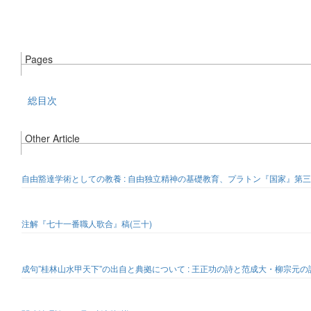
Pages
総目次
Other Article
自由豁達学術としての教養 : 自由独立精神の基礎教育、プラトン『国家』第三巻(
注解『七十一番職人歌合』稿(三十)
成句”桂林山水甲天下”の出自と典拠について : 王正功の詩と范成大・柳宗元の