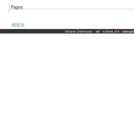
Pages
総目次
S
himane Universyty
W
eb
A
rchives of k
N
owledge