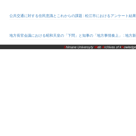
公共交通に対する住民意識とこれからの課題 : 松江市におけるアンケート結
地方長官会議における昭和天皇の「下問」と知事の「地方事情奏上」 : 地方
S
himane Universyty
W
eb
A
rchives of k
N
owledge