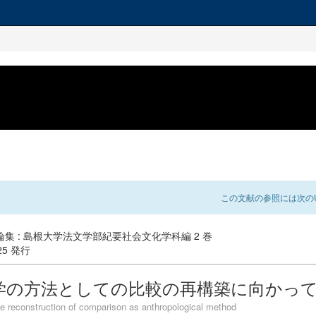
この文献の参照には次のU
集 : 島根大学法文学部紀要社会文化学科編 2 巻
-25 発行
学の方法としての比較の再構築に向かっ
e reconstruction of comparison as anthropological method