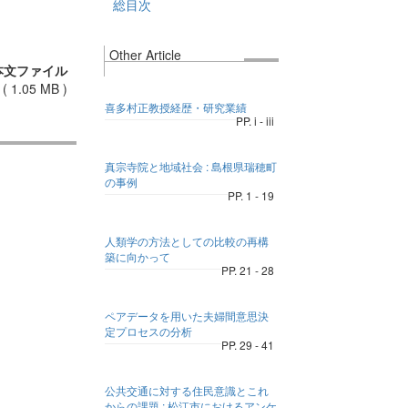
総目次
Other Article
本文ファイル
(
1.05 MB
)
喜多村正教授経歴・研究業績
PP. i - iii
真宗寺院と地域社会 : 島根県瑞穂町
の事例
PP. 1 - 19
人類学の方法としての比較の再構
築に向かって
PP. 21 - 28
ペアデータを用いた夫婦間意思決
定プロセスの分析
PP. 29 - 41
公共交通に対する住民意識とこれ
からの課題 : 松江市におけるアンケ