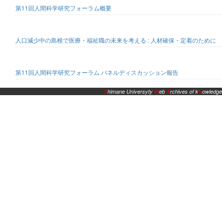
第11回人間科学研究フォーラム概要
人口減少中の島根で医療・福祉職の未来を考える : 人材確保・定着のために
第11回人間科学研究フォーラム パネルディスカッション報告
S
himane Universyty
W
eb
A
rchives of k
N
owledge