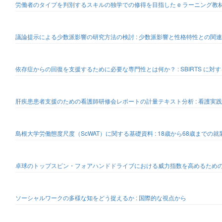
労働者のタイプを判別するスキルの独学での修得を目指した e ラーニング教
議論提示による少数派影響の研究方法の検討 : 少数派影響と性格特性との関連
依存症からの回復を支援するために必要な専門性とは何か？ : SBIRTS に対
肝疾患患者支援のための看護師研修会レポートの計量テキスト分析 : 看護実
島根大学労働態度尺度（ScWAT）に関する基礎資料 : 18歳から68歳までの就
卓球のトップスピン・フォアハンドドライブにおける威力指数を高めるための方
ソーシャルワークの多様な知をどう捉えるか : 国際的な視点から