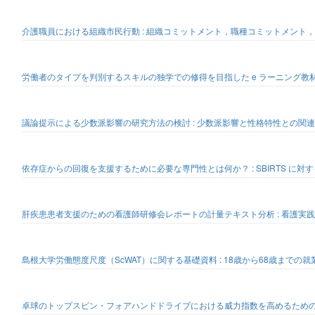
介護職員における組織市民行動 : 組織コミットメント，職種コミットメント
労働者のタイプを判別するスキルの独学での修得を目指した e ラーニング教
議論提示による少数派影響の研究方法の検討 : 少数派影響と性格特性との関連
依存症からの回復を支援するために必要な専門性とは何か？ : SBIRTS に対
肝疾患患者支援のための看護師研修会レポートの計量テキスト分析 : 看護実
島根大学労働態度尺度（ScWAT）に関する基礎資料 : 18歳から68歳までの就
卓球のトップスピン・フォアハンドドライブにおける威力指数を高めるための方