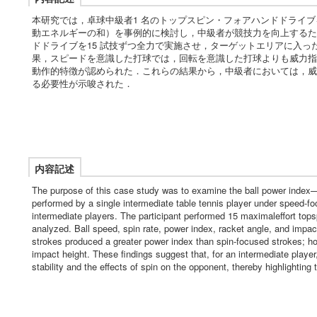
本研究では，卓球中級者1 名のトップスピン・フォアハンドドライ
動エネルギーの和）を事例的に検討し，中級者が競技力を向上するた
ドドライブを15 試技ずつ全力で実施させ，ターゲットエリアに入っ
果，スピードを意識した打球では，回転を意識した打球よりも威力指
動作的特徴が認められた．これらの結果から，中級者においては，威
る必要性が示唆された．
内容記述
The purpose of this case study was to examine the ball power index—d
performed by a single intermediate table tennis player under speed-f
intermediate players. The participant performed 15 maximaleffort topsp
analyzed. Ball speed, spin rate, power index, racket angle, and imp
strokes produced a greater power index than spin-focused strokes; ho
impact height. These findings suggest that, for an intermediate player
stability and the effects of spin on the opponent, thereby highlighting