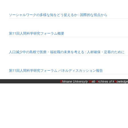
ソーシャルワークの多様な知をどう捉えるか : 国際的な視点から
第11回人間科学研究フォーラム概要
人口減少中の島根で医療・福祉職の未来を考える : 人材確保・定着のために
第11回人間科学研究フォーラム パネルディスカッション報告
S
himane Universyty
W
eb
A
rchives of k
N
owledge