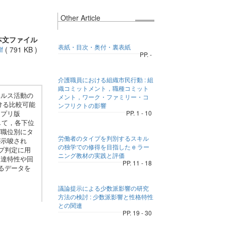
Other Article
本文ファイル
表紙・目次・奥付・裏表紙
f
(
791 KB
)
PP. -
介護職員における組織市民行動 : 組
織コミットメント，職種コミット
ヘルス活動の
メント，ワーク・ファミリー・コ
ける比較可能
ンフリクトの影響
アプリ版
PP. 1 - 10
して，各下位
び職位別にタ
労働者のタイプを判別するスキル
が示唆され
の独学での修得を目指した e ラー
プ判定に用
ニング教材の実践と評価
発達特性や回
PP. 11 - 18
るデータを
議論提示による少数派影響の研究
方法の検討 : 少数派影響と性格特性
との関連
PP. 19 - 30