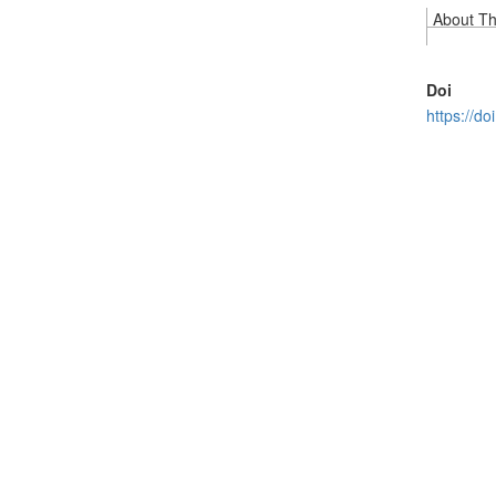
About Thi
Doi
https://d