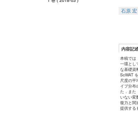
1 巻 ( 2018-03 )
石原 宏
内容記
本稿では
一環とし
な基礎資
ScWAT
尺度の平
イプ分布
た．また
いない変
復力と関
提供する