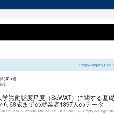
この文献の参照には次のUR
紀要 9 巻
 発行
大学労働態度尺度（ScWAT）に関する基礎
から68歳までの就業者1397人のデータ
 on the Scale of Working Attitude Test: Data from 1,397 Employees Aged 18