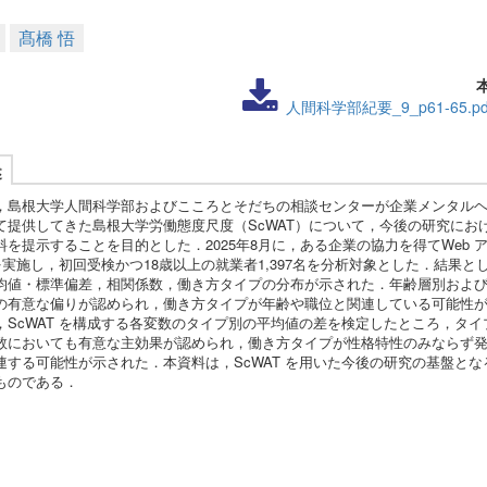
髙橋 悟
人間科学部紀要_9_p61-65.pd
述
，島根大学人間科学部およびこころとそだちの相談センターが企業メンタル
て提供してきた島根大学労働態度尺度（ScWAT）について，今後の研究にお
料を提示することを目的とした．2025年8月に，ある企業の協力を得てWeb 
 を実施し，初回受検かつ18歳以上の就業者1,397名を分析対象とした．結果と
均値・標準偏差，相関係数，働き方タイプの分布が示された．年齢層別およ
の有意な偏りが認められ，働き方タイプが年齢や職位と関連している可能性
，ScWAT を構成する各変数のタイプ別の平均値の差を検定したところ，タイ
数においても有意な主効果が認められ，働き方タイプが性格特性のみならず
連する可能性が示された．本資料は，ScWAT を用いた今後の研究の基盤とな
ものである．