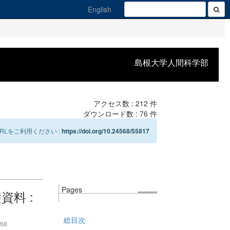
English
島根大学人間科学部
アクセス数 :
212
件
ダウンロード数 :
76
件
Lをご利用ください :
https://doi.org/10.24568/55817
Pages
資料 :
総目次
-68