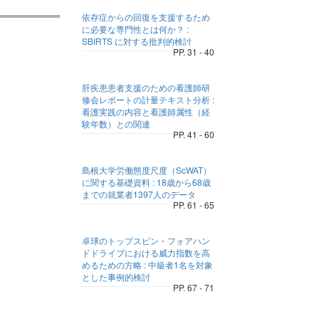
依存症からの回復を支援するため
に必要な専門性とは何か？ :
SBIRTS に対する批判的検討
PP. 31 - 40
肝疾患患者支援のための看護師研
修会レポートの計量テキスト分析 :
看護実践の内容と看護師属性（経
験年数）との関連
PP. 41 - 60
島根大学労働態度尺度（ScWAT）
に関する基礎資料 : 18歳から68歳
までの就業者1397人のデータ
PP. 61 - 65
卓球のトップスピン・フォアハン
ドドライブにおける威力指数を高
めるための方略 : 中級者1名を対象
とした事例的検討
PP. 67 - 71