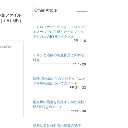
Other Article
本文ファイル
(
1.81 MB
)
ニトロソナフトールとニトロソフ
ェノール中に生成したイミノキシ
ラジカルのESRスペクトル
PP. 1 - 6
nection,
イオンと溶媒の相互作用に関する
研究
PP. 7 - 20
韓国,済州島からのカシドゥリニッ
ド科有孔虫についてのノート
PP. 21 - 23
螢光燈の照度を測定する学生実験 :
逆2乗則をめぐって
PP. 25 - 30
簡易な楽音分析表示装置の試作