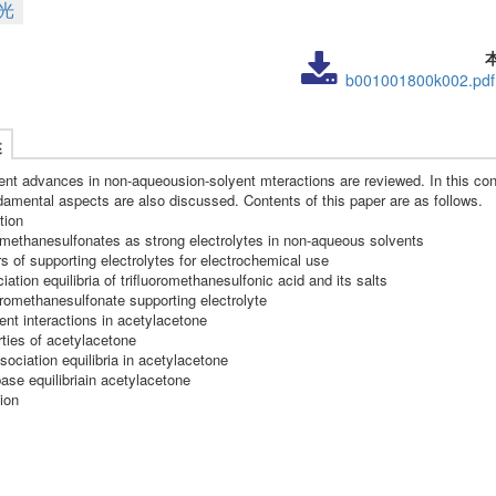
光
b001001800k002.pdf
述
nt advances in non-aqueousion-solyent mteractions are reviewed. In this con
amental aspects are also discussed. Contents of this paper are as follows.
tion
romethanesulfonates as strong electrolytes in non-aqueous solvents
s of supporting electrolytes for electrochemical use
iation equilibria of trifluoromethanesulfonic acid and its salts
oromethanesulfonate supporting electrolyte
ent interactions in acetylacetone
rties of acetylacetone
sociation equilibria in acetylacetone
ase equilibriain acetylacetone
ion