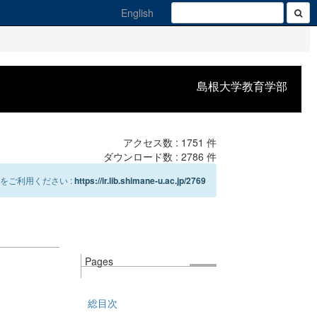
English
島根大学教育学部
アクセス数 :
1751
件
ダウンロード数 :
2786
件
をご利用ください :
https://ir.lib.shimane-u.ac.jp/2769
Pages
総目次