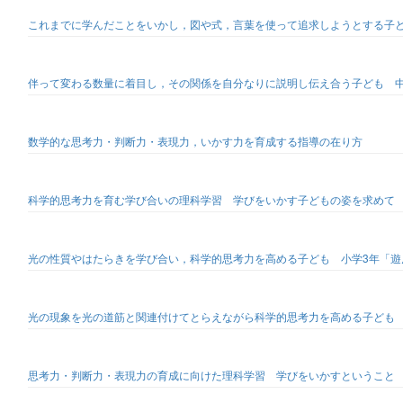
これまでに学んだことをいかし，図や式，言葉を使って追求しようとする子
伴って変わる数量に着目し，その関係を自分なりに説明し伝え合う子ども 中
数学的な思考力・判断力・表現力，いかす力を育成する指導の在り方
科学的思考力を育む学び合いの理科学習 学びをいかす子どもの姿を求めて
光の性質やはたらきを学び合い，科学的思考力を高める子ども 小学3年「遊
光の現象を光の道筋と関連付けてとらえながら科学的思考力を高める子ども 
思考力・判断力・表現力の育成に向けた理科学習 学びをいかすということ