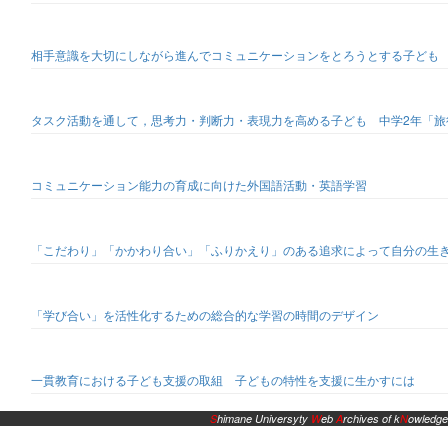
相手意識を大切にしながら進んでコミュニケーションをとろうとする子ども 
タスク活動を通して，思考力・判断力・表現力を高める子ども 中学2年「旅行先
コミュニケーション能力の育成に向けた外国語活動・英語学習
「こだわり」「かかわり合い」「ふりかえり」のある追求によって自分の生
「学び合い」を活性化するための総合的な学習の時間のデザイン
一貫教育における子ども支援の取組 子どもの特性を支援に生かすには
S
himane Universyty
W
eb
A
rchives of k
N
owledge