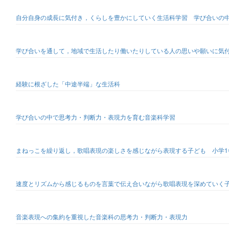
自分自身の成長に気付き，くらしを豊かにしていく生活科学習 学び合いの
学び合いを通して，地域で生活したり働いたりしている人の思いや願いに気
経験に根ざした「中途半端」な生活科
学び合いの中で思考力・判断力・表現力を育む音楽科学習
まねっこを繰り返し，歌唱表現の楽しさを感じながら表現する子ども 小学
速度とリズムから感じるものを言葉で伝え合いながら歌唱表現を深めていく
音楽表現への集約を重視した音楽科の思考力・判断力・表現力