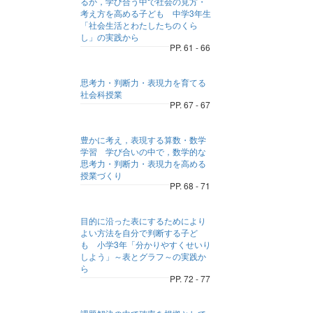
るか，学び合う中で社会の見方・
考え方を高める子ども 中学3年生
「社会生活とわたしたちのくら
し」の実践から
PP. 61 - 66
思考力・判断力・表現力を育てる
社会科授業
PP. 67 - 67
豊かに考え，表現する算数・数学
学習 学び合いの中で，数学的な
思考力・判断力・表現力を高める
授業づくり
PP. 68 - 71
目的に沿った表にするためにより
よい方法を自分で判断する子ど
も 小学3年「分かりやすくせいり
しよう」～表とグラフ～の実践か
ら
PP. 72 - 77