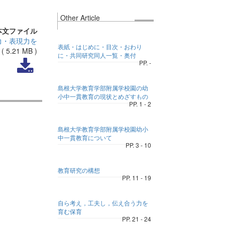
Other Article
本文ファイル
力・表現力を
表紙・はじめに・目次・おわり
(
5.21 MB
)
に・共同研究同人一覧・奥付
PP. -
島根大学教育学部附属学校園の幼
小中一貫教育の現状とめざすもの
PP. 1 - 2
島根大学教育学部附属学校園幼小
中一貫教育について
PP. 3 - 10
教育研究の構想
PP. 11 - 19
自ら考え，工夫し，伝え合う力を
育む保育
PP. 21 - 24