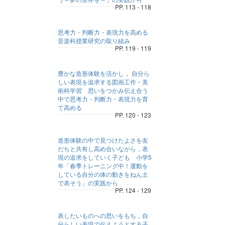
PP. 113 - 118
思考力・判断力・表現力を高める
音楽科授業研究の取り組み
PP. 119 - 119
豊かな造形体験を活かし， 自分ら
しい表現を追求する図画工作・美
術科学習 思いをつかみ伝え合う
中で思考力・判断力・表現力を育
て高める
PP. 120 - 123
造形体験の中で見つけたよさを友
だちと共有し高め合いながら，表
現の追求をしていく子ども 小学5
年「春季トレーニング中！運動を
している自分の体の動きをねん土
で表そう」の実践から
PP. 124 - 129
表したいものへの思いをもち，自
分らしい表現で伝えようとする子