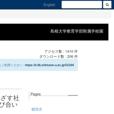
English
島根大学教育学部附属学校園
アクセス数 :
1410
件
ダウンロード数 :
206
件
ご利用ください :
https://ir.lib.shimane-u.ac.jp/52286
Pages
めざす社
び合い
総目次