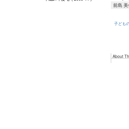
前島 
子ども
About Thi