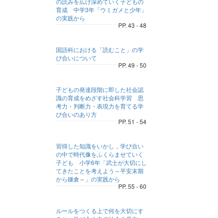
の読みを広げ深めていく子どもの
育成 中学3年「ウミガメと少年」
の実践から
PP. 43 - 48
国語科における「読むこと」の学
び合いについて
PP. 49 - 50
子どもの発達段階に即した社会認
識の育成をめざす社会科学習 思
考力・判断力・表現力を育てる学
び合いのあり方
PP. 51 - 54
習得した知識をいかし，学び合い
の中で時代像をふくらませていく
子ども 小学6年「武士が大切にし
てきたことを考えよう～平安末期
から鎌倉～」の実践から
PP. 55 - 60
ルールをつくる上で何を大切にす