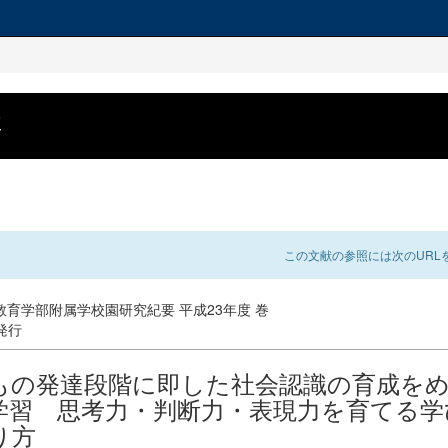
要
この文献の参照には次のURLを
教育学部附属学校園研究紀要 平成23年度 巻
 発行
もの発達段階に即した社会認識の育成を
学習 思考力・判断力・表現力を育てる学
り方