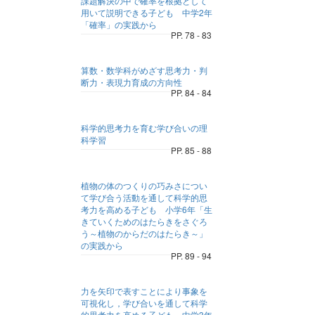
課題解決の中で確率を根拠として
用いて説明できる子ども 中学2年
「確率」の実践から
PP. 78 - 83
算数・数学科がめざす思考力・判
断力・表現力育成の方向性
PP. 84 - 84
科学的思考力を育む学び合いの理
科学習
PP. 85 - 88
植物の体のつくりの巧みさについ
て学び合う活動を通して科学的思
考力を高める子ども 小学6年「生
きていくためのはたらきをさぐろ
う～植物のからだのはたらき～」
の実践から
PP. 89 - 94
力を矢印で表すことにより事象を
可視化し，学び合いを通して科学
的思考力を高める子ども 中学3年