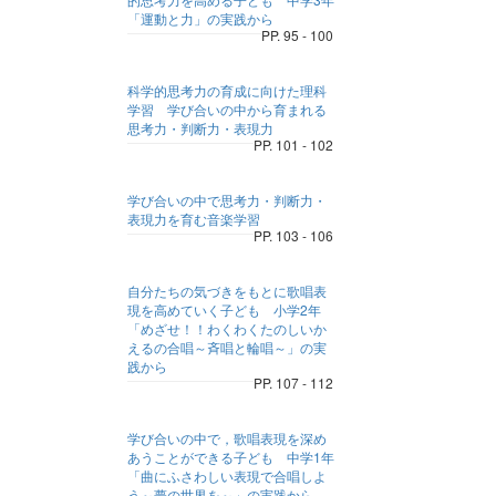
「運動と力」の実践から
PP. 95 - 100
科学的思考力の育成に向けた理科
学習 学び合いの中から育まれる
思考力・判断力・表現力
PP. 101 - 102
学び合いの中で思考力・判断力・
表現力を育む音楽学習
PP. 103 - 106
自分たちの気づきをもとに歌唱表
現を高めていく子ども 小学2年
「めざせ！！わくわくたのしいか
えるの合唱～斉唱と輪唱～」の実
践から
PP. 107 - 112
学び合いの中で，歌唱表現を深め
あうことができる子ども 中学1年
「曲にふさわしい表現で合唱しよ
う～夢の世界を～」の実践から