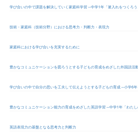
学び合いの中で課題を解決していく家庭科学習 ─中学1年「箸入れをつくろう
技術・家庭科（技術分野）における思考力・判断力・表現力
家庭科における学び合いを充実するために
豊かなコミュニケーションを図ろうとする子どもの育成をめざした外国語活
学び合いの中で自分の思いを工夫して伝えようとする子どもの育成 ─小学6年 Let's
豊かなコミュニケーション能力の育成をめざした英語学習 ─中学1年「わたし
英語表現力の基盤となる思考力と判断力