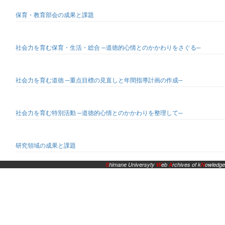
保育・教育部会の成果と課題
社会力を育む保育・生活・総合 ─道徳的心情とのかかわりをさぐる─
社会力を育む道徳 ─重点目標の見直しと年間指導計画の作成─
社会力を育む特別活動 ─道徳的心情とのかかわりを整理して─
研究領域の成果と課題
S
himane Universyty
W
eb
A
rchives of k
N
owledge