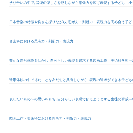
学び合いの中で, 音楽の楽しさを感じながら想像力を広げ表現する子ども ─
日本音楽の特徴や良さを探りながら, 思考力・判断力・表現力を高め合う子ど
音楽科における思考力・判断力・表現力
豊かな造形体験を活かし, 自分らしい表現を追求する図画工作・美術科学習 
造形体験の中で得たことを友だちと共有しながら, 表現の追求ができる子ども
表したいものへの思いをもち, 自分らしい表現で伝えようとする生徒の育成 ─
図画工作・美術科における思考力・判断力・表現力