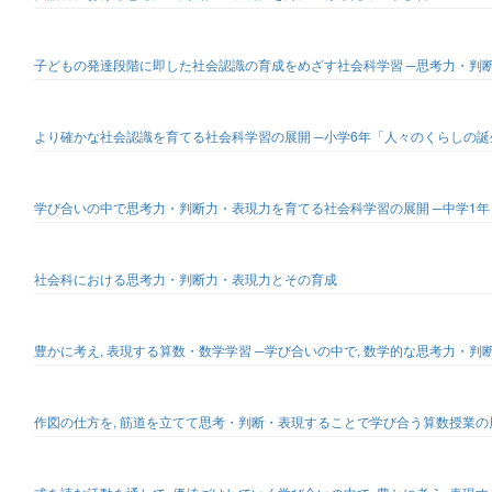
子どもの発達段階に即した社会認識の育成をめざす社会科学習 ─思考力・判
より確かな社会認識を育てる社会科学習の展開 ─小学6年「人々のくらしの誕
学び合いの中で思考力・判断力・表現力を育てる社会科学習の展開 ─中学1
社会科における思考力・判断力・表現力とその育成
豊かに考え, 表現する算数・数学学習 ─学び合いの中で, 数学的な思考力・
作図の仕方を, 筋道を立てて思考・判断・表現することで学び合う算数授業の