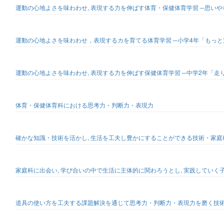
運動の心地よさを味わわせ, 表現する力を伸ばす体育・保健体育学習 ─思い
運動の心地よさを味わわせ，表現するカを育てる体育学習 ─小学4年「もっと遠
運動の心地よさを味わわせ, 表現する力を伸ばす保健体育学習 ─中学2年「走
体育・保健体育科における思考力・判断力・表現力
確かな知識・技術を活かし, 生活を工夫し豊かにすることができる技術・家庭
家庭科に出会い, 学び合いの中で生活に主体的に関わろうとし, 実践していく
道具の使い方を工夫する課題解決を通じて思考力・判断力・表現力を磨く技術