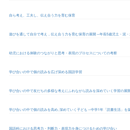
自ら考え、工夫し、伝え合う力を育む保育
遊びを通して自分で考え，伝え合う力を育む保育の展開 ─年長5歳児土・泥・
幼児における体験のつながりと思考・表現のプロセスについての考察
学び合いの中で個の読みを広げ深める国語学習
学び合いの中で友だちの多様な考えにふれながら読みを深めていく学習の展開
学び合いの中で個の読みを高め, 深めていく子ども ─中学1年「読書生活」を
国語科における思考力・判断力・表現力を身につけるための学び合い