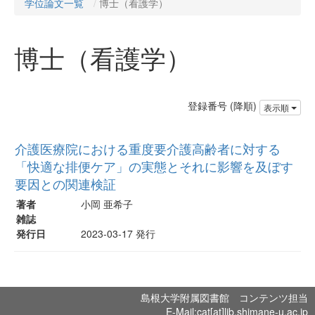
学位論文一覧
博士（看護学）
博士（看護学）
登録番号 (降順)
表示順
介護医療院における重度要介護高齢者に対する
「快適な排便ケア」の実態とそれに影響を及ぼす
要因との関連検証
著者
小岡 亜希子
雑誌
発行日
2023-03-17 発行
島根大学附属図書館 コンテンツ担当
E-Mail:cat[at]lib.shimane-u.ac.jp