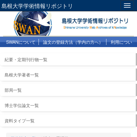
島根大学学術情報リポジトリ
Togg
navig
SWANについて
論文の登録方法（学内の方へ）
利用につい
て
よくある質問
リンク集
紀要・定期刊行物一覧
島根大学著者一覧
部局一覧
博士学位論文一覧
資料タイプ一覧