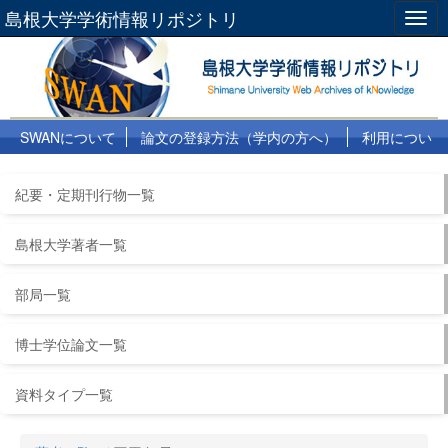
島根大学学術情報リポジトリ
Togg
navig
SWANについて
論文の登録方法（学内の方へ）
利用につい
て
よくある質問
リンク集
紀要・定期刊行物一覧
島根大学著者一覧
部局一覧
博士学位論文一覧
資料タイプ一覧