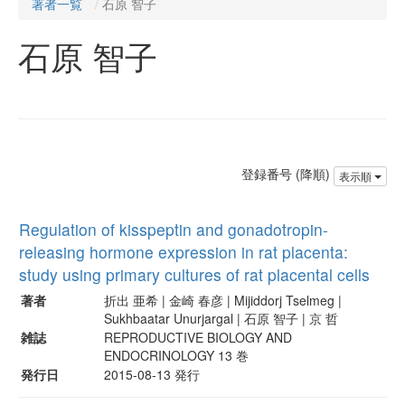
著者一覧
石原 智子
石原 智子
登録番号 (降順)
表示順
Regulation of kisspeptin and gonadotropin-
releasing hormone expression in rat placenta:
study using primary cultures of rat placental cells
著者
折出 亜希 | 金崎 春彦 | Mijiddorj Tselmeg |
Sukhbaatar Unurjargal | 石原 智子 | 京 哲
雑誌
REPRODUCTIVE BIOLOGY AND
ENDOCRINOLOGY 13 巻
発行日
2015-08-13 発行