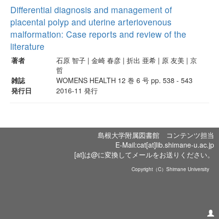
Differential diagnosis and management of
placental polyp and uterine arteriovenous
malformation: Case reports and review of the
literature
著者
石原 智子 | 金崎 春彦 | 折出 亜希 | 原 友美 | 京
哲
雑誌
WOMENS HEALTH 12 巻 6 号 pp. 538 - 543
発行日
2016-11 発行
島根大学附属図書館 コンテンツ担当
E-Mail:cat[at]lib.shimane-u.ac.jp
[at]は@に変換してメールをお送りください。
Copyright（C）Shimane University