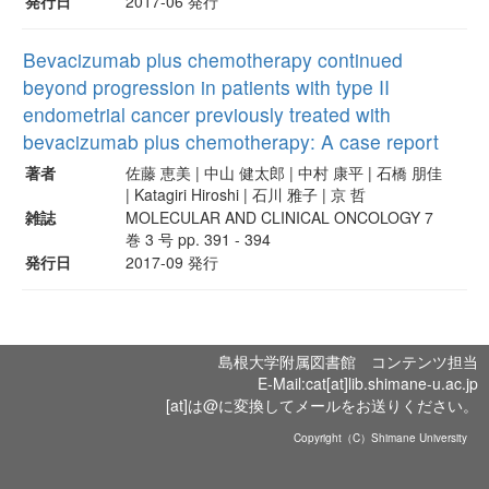
発行日
2017-06 発行
Bevacizumab plus chemotherapy continued
beyond progression in patients with type II
endometrial cancer previously treated with
bevacizumab plus chemotherapy: A case report
著者
佐藤 恵美 | 中山 健太郎 | 中村 康平 | 石橋 朋佳
| Katagiri Hiroshi | 石川 雅子 | 京 哲
雑誌
MOLECULAR AND CLINICAL ONCOLOGY 7
巻 3 号 pp. 391 - 394
発行日
2017-09 発行
島根大学附属図書館 コンテンツ担当
E-Mail:cat[at]lib.shimane-u.ac.jp
[at]は@に変換してメールをお送りください。
Copyright（C）Shimane University