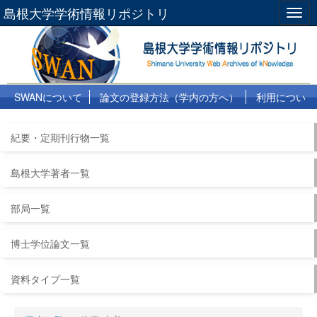
島根大学学術情報リポジトリ
Togg
navig
SWANについて
論文の登録方法（学内の方へ）
利用につい
て
よくある質問
リンク集
紀要・定期刊行物一覧
島根大学著者一覧
部局一覧
博士学位論文一覧
資料タイプ一覧