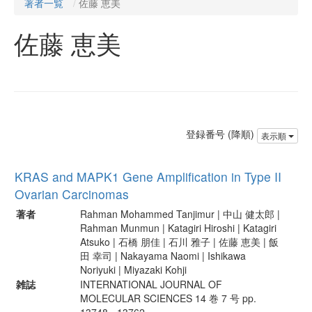
著者一覧
佐藤 恵美
佐藤 恵美
登録番号 (降順)
表示順
KRAS and MAPK1 Gene Amplification in Type II
Ovarian Carcinomas
著者
Rahman Mohammed Tanjimur | 中山 健太郎 |
Rahman Munmun | Katagiri Hiroshi | Katagiri
Atsuko | 石橋 朋佳 | 石川 雅子 | 佐藤 恵美 | 飯
田 幸司 | Nakayama Naomi | Ishikawa
Noriyuki | Miyazaki Kohji
雑誌
INTERNATIONAL JOURNAL OF
MOLECULAR SCIENCES 14 巻 7 号 pp.
13748 - 13762