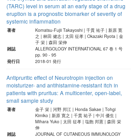
(TARC) level in serum at an early stage of a drug
eruption is a prognostic biomarker of severity of
systemic inflammation
著者
Komatsu-Fujii Takayoshi | 千貫 祐子 | 新原 寛
之 | 林田 健志 | 太田 征孝 | Okazaki Ryota | 金
子 栄 | 森田 栄伸
雑誌
ALLERGOLOGY INTERNATIONAL 67 巻 1 号
pp. 90 - 95
発行日
2018-01 発行
Antipruritic effect of Neurotropin injection on
moisturizer- and antihistamine-resistant itch in
patients with pruritus: A multicenter, open-label,
small sample study
著者
金子 栄 | 河野 邦江 | Honda Sakae | Tohgi
Kimiko | 新原 寛之 | 千貫 祐子 | 中川 優生 |
Mihara Yuko | 太田 征孝 | 塩飽 邦憲 | 森田 栄
伸
雑誌
JOURNAL OF CUTANEOUS IMMUNOLOGY