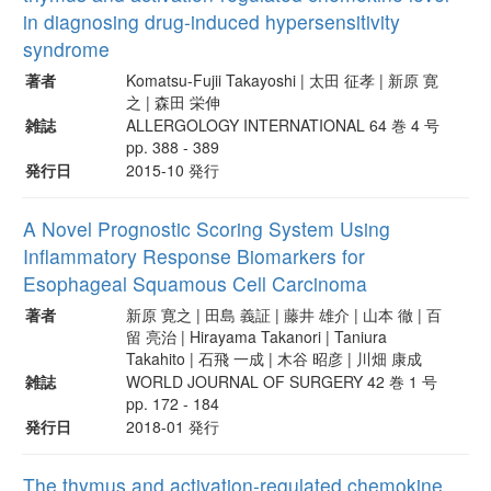
in diagnosing drug-induced hypersensitivity
syndrome
著者
Komatsu-Fujii Takayoshi | 太田 征孝 | 新原 寛
之 | 森田 栄伸
雑誌
ALLERGOLOGY INTERNATIONAL 64 巻 4 号
pp. 388 - 389
発行日
2015-10 発行
A Novel Prognostic Scoring System Using
Inflammatory Response Biomarkers for
Esophageal Squamous Cell Carcinoma
著者
新原 寛之 | 田島 義証 | 藤井 雄介 | 山本 徹 | 百
留 亮治 | Hirayama Takanori | Taniura
Takahito | 石飛 一成 | 木谷 昭彦 | 川畑 康成
雑誌
WORLD JOURNAL OF SURGERY 42 巻 1 号
pp. 172 - 184
発行日
2018-01 発行
The thymus and activation-regulated chemokine