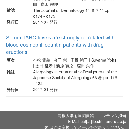
由 | 森田 栄伸
雑誌
The Journal of Dermatology 44 巻 7 号 pp.
e174 - e175
発行日
2017-07 発行
Serum TARC levels are strongly correlated with
blood eosinophil countin patients with drug
eruptions
著者
小松 貴義 | 金子 栄 | 千貫 祐子 | Suyama Yohji
| 太田 征孝 | 新原 寛之 | 森田 栄伸
雑誌
Allergology international : official journal of the
Japanese Society of Allergology 66 巻 pp. 116
- 122
発行日
2017-01 発行
島根大学附属図書館 コンテンツ担当
E-Mail:cat[at]lib.shimane-u.ac.jp
[at]は@に変換してメールをお送りください。