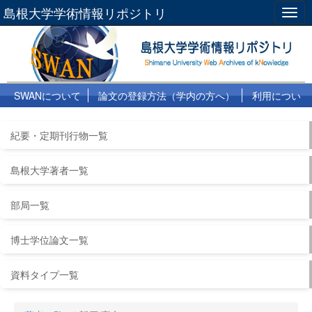
島根大学学術情報リポジトリ
Togg
navig
SWANについて
論文の登録方法（学内の方へ）
利用につい
て
よくある質問
リンク集
紀要・定期刊行物一覧
島根大学著者一覧
部局一覧
博士学位論文一覧
資料タイプ一覧