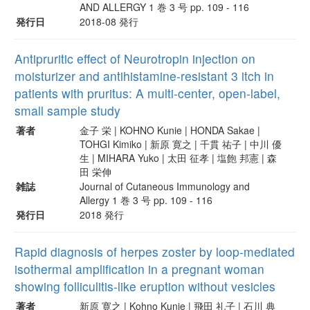
AND ALLERGY 1 巻 3 号 pp. 109 - 116
発行日
2018-08 発行
Antipruritic effect of Neurotropin injection on
moisturizer and antihistamine-resistant 3 itch in
patients with pruritus: A multi-center, open-label,
small sample study
著者
金子 栄 | KOHNO Kunie | HONDA Sakae |
TOHGI Kimiko | 新原 寛之 | 千貫 祐子 | 中川 優
生 | MIHARA Yuko | 太田 征孝 | 塩飽 邦憲 | 森
田 栄伸
雑誌
Journal of Cutaneous Immunology and
Allergy 1 巻 3 号 pp. 109 - 116
発行日
2018 発行
Rapid diagnosis of herpes zoster by loop-mediated
isothermal amplification in a pregnant woman
showing folliculitis-like eruption without vesicles
著者
新原 寛之 | Kohno Kunie | 飛田 礼子 | 石川 典