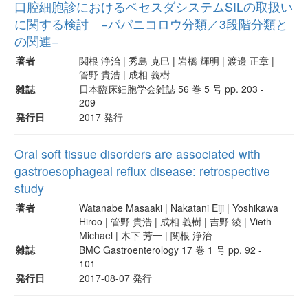
口腔細胞診におけるベセスダシステムSILの取扱い
に関する検討 −パパニコロウ分類／3段階分類と
の関連−
著者
関根 浄治 | 秀島 克巳 | 岩橋 輝明 | 渡邊 正章 |
管野 貴浩 | 成相 義樹
雑誌
日本臨床細胞学会雑誌 56 巻 5 号 pp. 203 -
209
発行日
2017 発行
Oral soft tissue disorders are associated with
gastroesophageal reflux disease: retrospective
study
著者
Watanabe Masaaki | Nakatani Eiji | Yoshikawa
Hiroo | 管野 貴浩 | 成相 義樹 | 吉野 綾 | Vieth
Michael | 木下 芳一 | 関根 浄治
雑誌
BMC Gastroenterology 17 巻 1 号 pp. 92 -
101
発行日
2017-08-07 発行