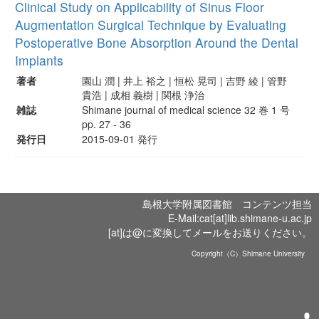
Clinical Study on Applicability of Sinus Floor
Augmentation Surgical Technique by Evaluating
Postoperative Bone Absorption Around the Dental
Implants
著者
園山 潤 | 井上 裕之 | 恒松 晃司 | 吉野 綾 | 管野
貴浩 | 成相 義樹 | 関根 浄治
雑誌
Shimane journal of medical science 32 巻 1 号
pp. 27 - 36
発行日
2015-09-01 発行
島根大学附属図書館 コンテンツ担当
E-Mail:cat[at]lib.shimane-u.ac.jp
[at]は@に変換してメールをお送りください。
Copyright（C）Shimane University