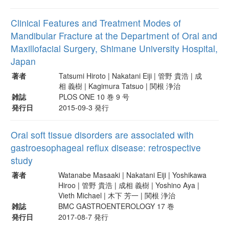
Clinical Features and Treatment Modes of
Mandibular Fracture at the Department of Oral and
Maxillofacial Surgery, Shimane University Hospital,
Japan
著者
Tatsumi Hiroto | Nakatani Eiji | 管野 貴浩 | 成
相 義樹 | Kagimura Tatsuo | 関根 浄治
雑誌
PLOS ONE 10 巻 9 号
発行日
2015-09-3 発行
Oral soft tissue disorders are associated with
gastroesophageal reflux disease: retrospective
study
著者
Watanabe Masaaki | Nakatani Eiji | Yoshikawa
Hiroo | 管野 貴浩 | 成相 義樹 | Yoshino Aya |
Vieth Michael | 木下 芳一 | 関根 浄治
雑誌
BMC GASTROENTEROLOGY 17 巻
発行日
2017-08-7 発行