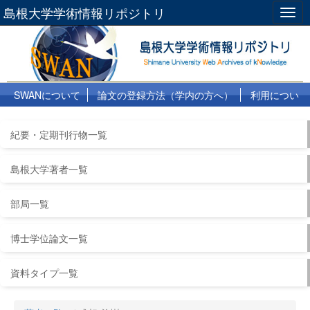
島根大学学術情報リポジトリ
Togg
navig
SWANについて
論文の登録方法（学内の方へ）
利用につい
て
よくある質問
リンク集
紀要・定期刊行物一覧
島根大学著者一覧
部局一覧
博士学位論文一覧
資料タイプ一覧