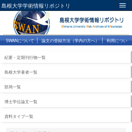
島根大学学術情報リポジトリ
Togg
navig
SWANについて
論文の登録方法（学内の方へ）
利用につい
て
よくある質問
リンク集
紀要・定期刊行物一覧
島根大学著者一覧
部局一覧
博士学位論文一覧
資料タイプ一覧