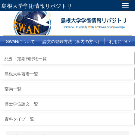
島根大学学術情報リポジトリ
Togg
navig
SWANについて
論文の登録方法（学内の方へ）
利用につい
て
よくある質問
リンク集
紀要・定期刊行物一覧
島根大学著者一覧
部局一覧
博士学位論文一覧
資料タイプ一覧