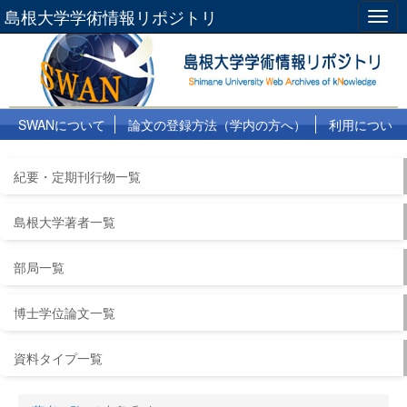
島根大学学術情報リポジトリ
Togg
navig
SWANについて
論文の登録方法（学内の方へ）
利用につい
て
よくある質問
リンク集
紀要・定期刊行物一覧
島根大学著者一覧
部局一覧
博士学位論文一覧
資料タイプ一覧