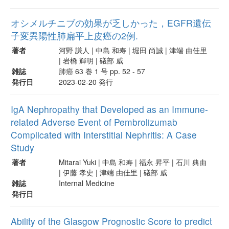
オシメルチニブの効果が乏しかった，EGFR遺伝
子変異陽性肺扁平上皮癌の2例.
著者
河野 謙人 | 中島 和寿 | 堀田 尚誠 | 津端 由佳里
| 岩橋 輝明 | 礒部 威
雑誌
肺癌 63 巻 1 号 pp. 52 - 57
発行日
2023-02-20 発行
IgA Nephropathy that Developed as an Immune-
related Adverse Event of Pembrolizumab
Complicated with Interstitial Nephritis: A Case
Study
著者
Mitarai Yuki | 中島 和寿 | 福永 昇平 | 石川 典由
| 伊藤 孝史 | 津端 由佳里 | 礒部 威
雑誌
Internal Medicine
発行日
Ability of the Glasgow Prognostic Score to predict