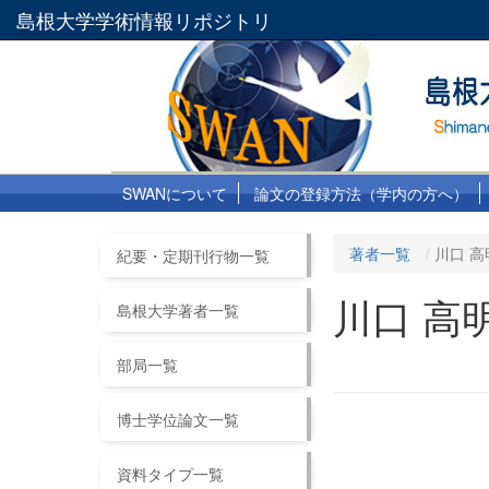
島根大学学術情報リポジトリ
SWANについて
論文の登録方法（学内の方へ）
著者一覧
川口 高
紀要・定期刊行物一覧
川口 高
島根大学著者一覧
部局一覧
博士学位論文一覧
資料タイプ一覧