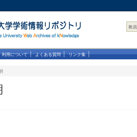
教員
利用について
よくある質問
リンク集
明
明