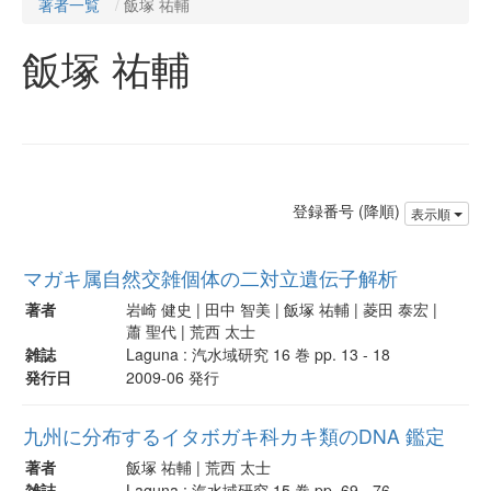
著者一覧
飯塚 祐輔
飯塚 祐輔
登録番号 (降順)
表示順
マガキ属自然交雑個体の二対立遺伝子解析
著者
岩崎 健史 | 田中 智美 | 飯塚 祐輔 | 菱田 泰宏 |
蕭 聖代 | 荒西 太士
雑誌
Laguna : 汽水域研究 16 巻 pp. 13 - 18
発行日
2009-06 発行
九州に分布するイタボガキ科カキ類のDNA 鑑定
著者
飯塚 祐輔 | 荒西 太士
雑誌
Laguna : 汽水域研究 15 巻 pp. 69 - 76