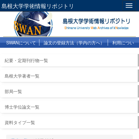
島根大学学術情報リポジトリ
Togg
navig
SWANについて
論文の登録方法（学内の方へ）
利用につい
て
よくある質問
リンク集
紀要・定期刊行物一覧
島根大学著者一覧
部局一覧
博士学位論文一覧
資料タイプ一覧