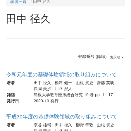
著者一覧
田中 径久
田中 径久
登録番号 (降順)
表示順
令和元年度の基礎体験領域の取り組みについて
著者
田中 径久 | 橋津 健一 | 山根 貴史 | 齋藤 英明 |
長岡 美沙 | 川路 澄人
雑誌
島根大学教育臨床総合研究 19 巻 pp. 1 - 17
発行日
2020-10 発行
平成30年度の基礎体験領域の取り組みについて
著者
京谷 雄輔 | 田中 径久 | 柳野 幸敬 | 山根 貴史 |
長岡 美沙 | 川路 澄人