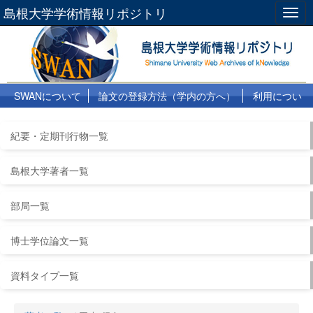
島根大学学術情報リポジトリ
Togg
navig
SWANについて
論文の登録方法（学内の方へ）
利用につい
て
よくある質問
リンク集
紀要・定期刊行物一覧
島根大学著者一覧
部局一覧
博士学位論文一覧
資料タイプ一覧