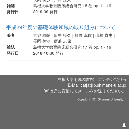
雑誌
島根大学教育臨床総合研究 18 巻 pp. 1 - 16
発行日
2019-09 発行
平成29年度の基礎体験領域の取り組みについて
著者
京谷 雄輔 | 田中 径久 | 柳野 幸敬 | 山根 貴史 |
長岡 美沙 | 廣兼 志保
雑誌
島根大学教育臨床総合研究 17 巻 pp. 1 - 16
発行日
2018-10-30 発行
島根大学附属図書館 コンテンツ担当
E-Mail:cat[at]lib.shimane-u.ac.jp
[at]は@に変換してメールをお送りください。
Copyright（C）Shimane University