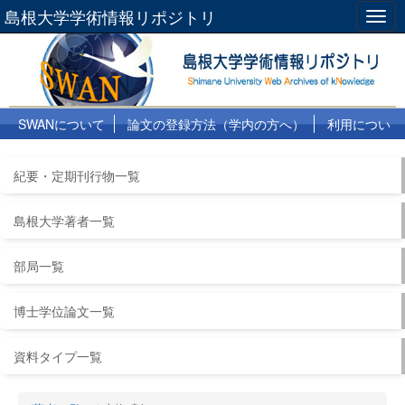
島根大学学術情報リポジトリ
Togg
navig
SWANについて
論文の登録方法（学内の方へ）
利用につい
て
よくある質問
リンク集
紀要・定期刊行物一覧
島根大学著者一覧
部局一覧
博士学位論文一覧
資料タイプ一覧