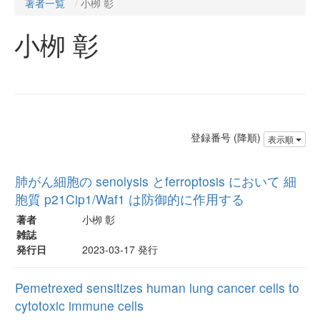
著者一覧
小栁 彰
小栁 彰
登録番号 (降順)
表示順
肺がん細胞の senolysis とferroptosis において 細
胞質 p21Cip1/Waf1 は防御的に作用する
著者
小栁 彰
雑誌
発行日
2023-03-17 発行
Pemetrexed sensitizes human lung cancer cells to
cytotoxic immune cells