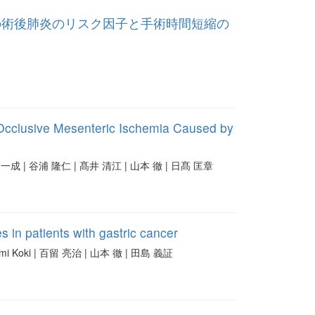
geryでの術後肺炎のリスク因子と手術時間短縮の
n-Occlusive Mesenteric Ischemia Caused by
 一成 | 谷浦 隆仁 | 髙井 清江 | 山本 徹 | 日髙 匡章
 in patients with gastric cancer
akami Koki | 百留 亮治 | 山本 徹 | 田島 義証