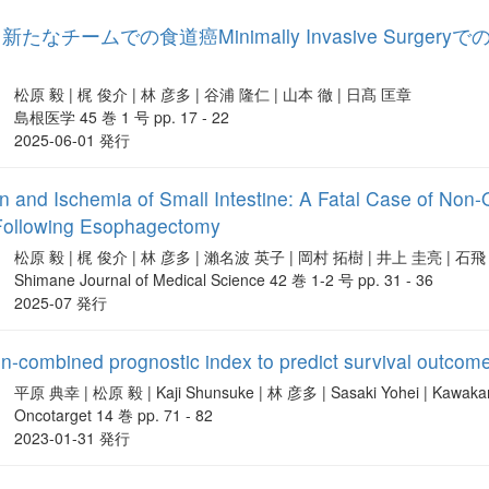
なチームでの食道癌Minimally Invasive Sur
松原 毅 | 梶 俊介 | 林 彦多 | 谷浦 隆仁 | 山本 徹 | 日髙 匡章
島根医学 45 巻 1 号 pp. 17 - 22
2025-06-01 発行
on and Ischemia of Small Intestine: A Fatal Case of No
n Following Esophagectomy
松原 毅 | 梶 俊介 | 林 彦多 | 瀨名波 英子 | 岡村 拓樹 | 井上 圭亮 | 石飛
Shimane Journal of Medical Science 42 巻 1-2 号 pp. 31 - 36
2025-07 発行
n-combined prognostic index to predict survival outcomes
平原 典幸 | 松原 毅 | Kaji Shunsuke | 林 彦多 | Sasaki Yohei | Kaw
Oncotarget 14 巻 pp. 71 - 82
2023-01-31 発行