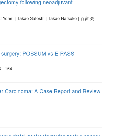
agectomy following neoadjuvant
Yohei | Takao Satoshi | Takao Natsuko | 百留 亮
atic surgery: POSSUM vs E-PASS
6 - 164
ular Carcinoma: A Case Report and Review