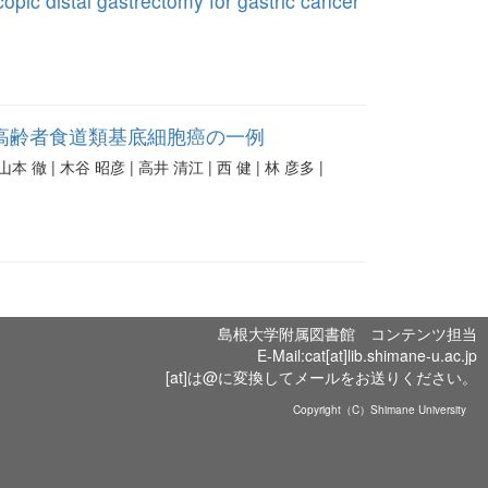
copic distal gastrectomy for gastric cancer
高齢者食道類基底細胞癌の一例
本 徹 | 木谷 昭彦 | 高井 清江 | 西 健 | 林 彦多 |
島根大学附属図書館 コンテンツ担当
E-Mail:cat[at]lib.shimane-u.ac.jp
[at]は@に変換してメールをお送りください。
Copyright（C）Shimane University