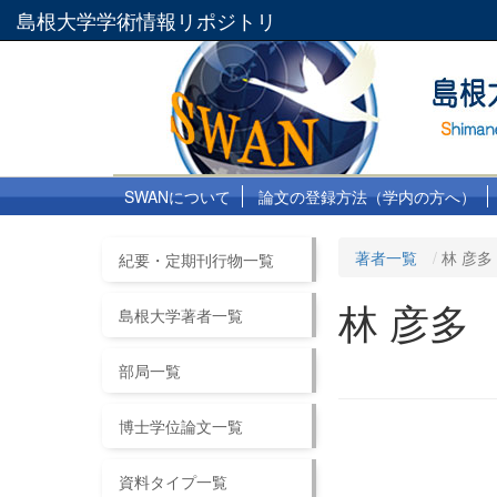
島根大学学術情報リポジトリ
SWANについて
論文の登録方法（学内の方へ）
著者一覧
林 彦多
紀要・定期刊行物一覧
林 彦多
島根大学著者一覧
部局一覧
博士学位論文一覧
資料タイプ一覧