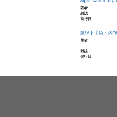
Significance of pr
著者
雑誌
発行日
鏡視下手術・内
著者
雑誌
発行日