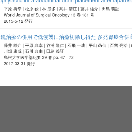
ophylactic intra-abdominal drain placement after laparos
平原 典幸 | 松原 毅 | 林 彦多 | 髙井 清江 | 藤井 雄介 | 田島 義証
World Journal of Surgical Oncology 13 巻 181 号
2015-5-12 発行
視鏡治療の併用で低侵襲に治癒切除し得た 多発胃癌合併
藤井 雄介 | 平原 典幸 | 谷浦 隆仁 | 石飛 一成 | 平山 昂仙 | 百留 亮治 | 山
川畑 康成 | 石川 典由 | 田島 義証
島根大学医学部紀要 39 巻 pp. 67 - 72
2017-03-31 発行