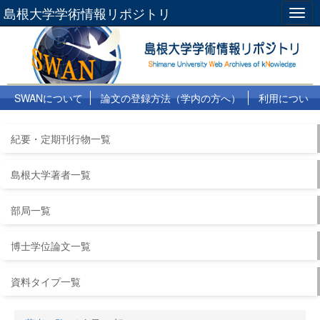
島根大学学術情報リポジトリ
Togg
navig
SWANについて
論文の登録方法（学内の方へ）
利用につい
て
よくある質問
リンク集
紀要・定期刊行物一覧
島根大学著者一覧
部局一覧
博士学位論文一覧
資料タイプ一覧