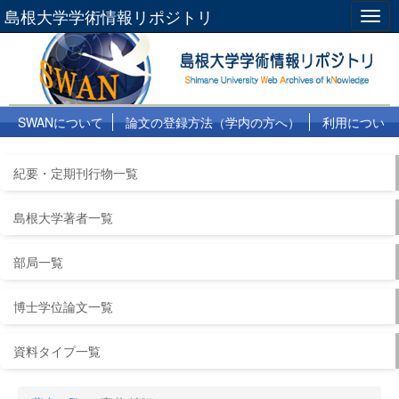
島根大学学術情報リポジトリ
Togg
navig
SWANについて
論文の登録方法（学内の方へ）
利用につい
て
よくある質問
リンク集
紀要・定期刊行物一覧
島根大学著者一覧
部局一覧
博士学位論文一覧
資料タイプ一覧