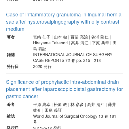
Case of inflammatory granuloma in inguinal hernia
sac after hysterosalpingography with oily contrast
medium
著者
宮﨑 佳子 | 山本 徹 | 百留 亮治 | 谷浦 隆仁 |
Hirayama Takanori | 髙井 清江 | 平原 典幸 | 田
島 義証
雑誌
INTERNATIONAL JOURNAL OF SURGERY
CASE REPORTS 72 巻 pp. 215 - 218
発行日
2020 発行
Significance of prophylactic intra-abdominal drain
placement after laparoscopic distal gastrectomy for
gastric cancer
著者
平原 典幸 | 松原 毅 | 林 彦多 | 髙井 清江 | 藤井
雄介 | 田島 義証
雑誌
World Journal of Surgical Oncology 13 巻 181
号
発行日
2015-5-12 発行