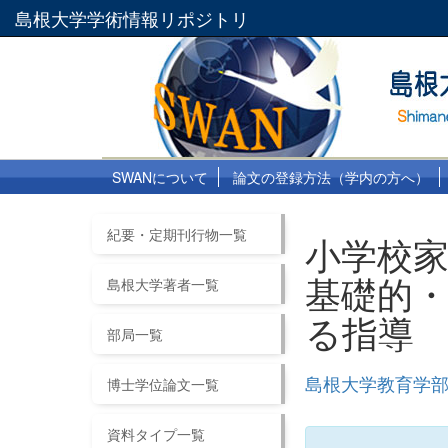
島根大学学術情報リポジトリ
SWANについて
論文の登録方法（学内の方へ）
紀要・定期刊行物一覧
小学校家
基礎的
島根大学著者一覧
る指導
部局一覧
島根大学教育学部紀
博士学位論文一覧
資料タイプ一覧