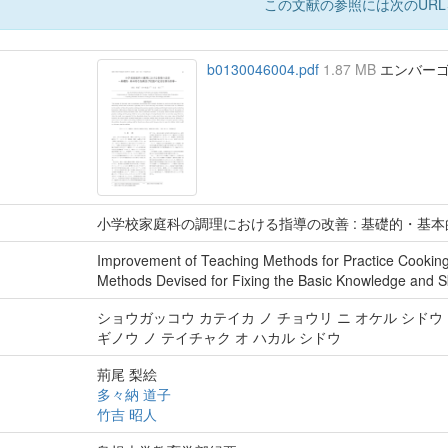
この文献の参照には次のURL
b0130046004.pdf
1.87 MB
エンバーゴ : 
小学校家庭科の調理における指導の改善 : 基礎的・基
Improvement of Teaching Methods for Practice Cookin
Methods Devised for Fixing the Basic Knowledge and Sk
ショウガッコウ カテイカ ノ チョウリ ニ オケル シドウ 
ギノウ ノ テイチャク オ ハカル シドウ
荊尾 梨絵
多々納 道子
竹吉 昭人