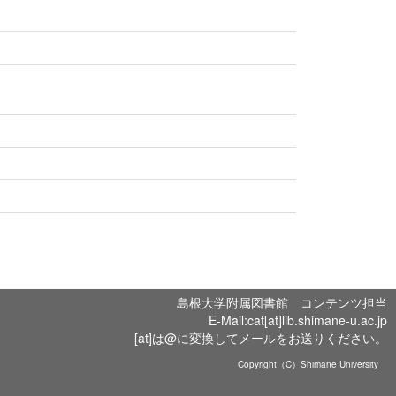
島根大学附属図書館 コンテンツ担当
E-Mail:cat[at]lib.shimane-u.ac.jp
[at]は@に変換してメールをお送りください。
Copyright（C）Shimane University