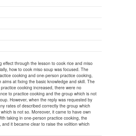
g effect through the lesson to cook rice and miso
ally, how to cook miso soup was focused. The
practice cooking and one-person practice cooking,
aims at fixing the basic knowledge and skill. The
r practice cooking increased, there were no
nce to practice cooking and the group which is not
soup. However, when the reply was requested by
ny rates of described correctly the group which
 which is not so. Moreover, it came to have own
ith taking in one-person practice cooking, the
and it became clear to raise the volition which