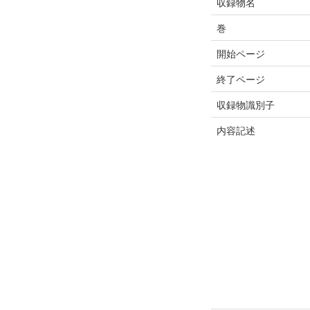
収録物名
巻
開始ページ
終了ページ
収録物識別子
内容記述