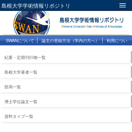
島根大学学術情報リポジトリ
Togg
navig
SWANについて
論文の登録方法（学内の方へ）
利用につい
て
よくある質問
リンク集
紀要・定期刊行物一覧
島根大学著者一覧
部局一覧
博士学位論文一覧
資料タイプ一覧