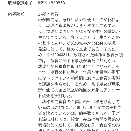
収録物識別子
ISSN 18808581
内容記述
抄録・要旨
わが国では、家庭生活や社会生活の変化によ
り、幼児の食環境が大きく変化してきてお
り、幼児期においても様々な食生活の課題が
生じてきている。食べることは、生きるため
の基本であり、幼児の健やかな心身の成長・
発達にとって、極めて重要である。そのた
め、平成20年3月に改訂された幼稚園教育要領
では、食育に関する事項が新たに加えられ、
幼児期から食育に取り組むことになった。そ
こで、食育の担い手として果たす役割が重要
になってきている幼稚園における食育の実態
と課題を明らかにするため、島根県及び鳥取
県の全ての国公私立幼稚園を対象にアンケー
ト調査を実施した。
幼稚園で食育の全体計画や目標を設定して
いるのは約1/3にとどまり、また食育の主担当
者を決めているのは、約半数であった。子ど
も達に対しては、給食、弁当の時間や野菜の
栽培などを通して、健康な心身・食習慣の形
成や食べる喜びや楽しさを味わうことなどを