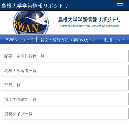
島根大学学術情報リポジトリ
Togg
navig
SWANについて
論文の登録方法（学内の方へ）
利用につい
て
よくある質問
リンク集
紀要・定期刊行物一覧
島根大学著者一覧
部局一覧
博士学位論文一覧
資料タイプ一覧