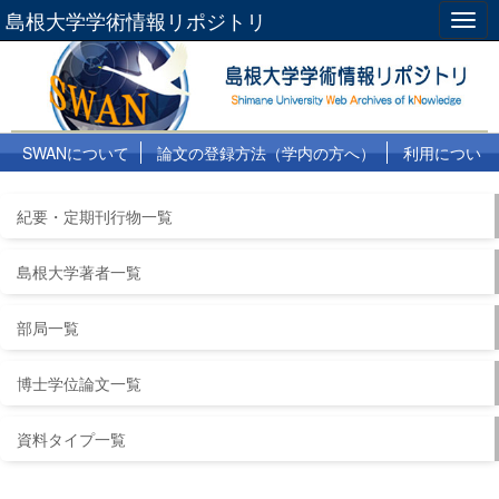
島根大学学術情報リポジトリ
Togg
navig
SWANについて
論文の登録方法（学内の方へ）
利用につい
て
よくある質問
リンク集
紀要・定期刊行物一覧
島根大学著者一覧
部局一覧
博士学位論文一覧
資料タイプ一覧