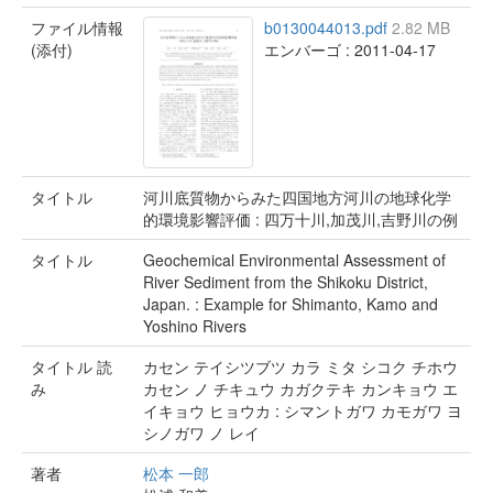
ファイル情報
b0130044013.pdf
2.82 MB
(添付)
エンバーゴ : 2011-04-17
タイトル
河川底質物からみた四国地方河川の地球化学
的環境影響評価 : 四万十川,加茂川,吉野川の例
タイトル
Geochemical Environmental Assessment of
River Sediment from the Shikoku District,
Japan. : Example for Shimanto, Kamo and
Yoshino Rivers
タイトル 読
カセン テイシツブツ カラ ミタ シコク チホウ
み
カセン ノ チキュウ カガクテキ カンキョウ エ
イキョウ ヒョウカ : シマントガワ カモガワ ヨ
シノガワ ノ レイ
著者
松本 一郎