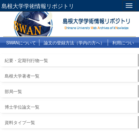
島根大学学術情報リポジトリ
Togg
navig
SWANについて
論文の登録方法（学内の方へ）
利用につい
て
よくある質問
リンク集
紀要・定期刊行物一覧
島根大学著者一覧
部局一覧
博士学位論文一覧
資料タイプ一覧