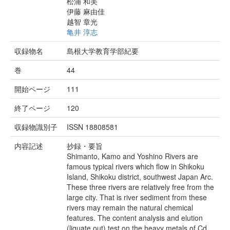
松浦 和美
伊藤 麻由佳
越智 章光
亀井 淳志
収録物名
島根大学教育学部紀要
巻
44
開始ページ
111
終了ページ
120
収録物識別子
ISSN 18808581
内容記述
抄録・要旨
Shimanto, Kamo and Yoshino Rivers are
famous typical rivers which flow in Shikoku
Island, Shikoku district, southwest Japan Arc.
These three rivers are relatively free from the
large city. That is river sediment from these
rivers may remain the natural chemical
features. The content analysis and elution
(liquate out) test on the heavy metals of Cd,