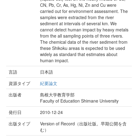
CN, Pb, Cr, As, Hg, Ni, Zn and Cu were
carried out for environment assessment. The
samples were extracted from the river
sediment at intervals of several km. We
cannot detect human impact by heavy metals
from the all sampling points of three rivers.
The chemical data of the river sediment from
these Shikoku areas is expected to be used
widely as standard that estimates about
human impact.
言語
日本語
資源タイプ
紀要論文
出版者
島根大学教育学部
Faculty of Education Shimane University
発行日
2010-12-24
出版タイプ
Version of Record（出版社版。早期公開を含
む）